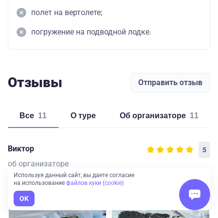
полет на вертолете;
погружение на подводной лодке.
Отзывы
Отправить отзыв
Все
11
о туре
об организаторе
11
Виктор
5
об организаторе
Используя данный сайт, вы даете согласие
Поездка в Антарктиду прошла очень хорошо.
на использование
файлов куки (cookie)
OK