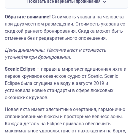
Показать все варианты проживания
СПА сьют на 9 палубе SB,
28 175
SA (46-50 м²)
Обратите внимание!
Стоимость указана на человека
при двухместном размещении. Стоимость указана со
Люкс Судовладельца на
Мест нет
скидкой раннего бронирования. Скидка может быть
9 палубе OP (195 м²)
отменена без предварительного оповещения.
Цены динамичны. Наличие мест и стоимость
уточняйте при бронировании.
Scenic Eclipse
– первая в мире экспедиционная яхта и
первое круизное океанское судно от Scenic. Scenic
Eclipse была спущена на воду в августе 2019 и
установила новые стандарты в сфере люксовых
океанских круизов.
Новая яхта имеет элегантные очертания, гармонично
спланированные люксы и просторные велнесс зоны.
Каждая деталь на Eclipse призвана обеспечить
максимальное удовольствие от нахождения на борту,