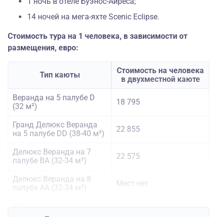
1 ночь в отеле Буэнос-Айреса;
14 ночей на мега-яхте Scenic Eclipse.
Стоимость тура на 1 человека, в зависимости от
размещения, евро:
Стоимость на человека
Тип каюты
в двухместной каюте
Веранда на 5 палубе D
18 795
(32 м²)
Гранд Делюкс Веранда
22 855
на 5 палубе DD (38-40 м²)
Делюкс Веранда на 7
22 575
палубе BA (32-34 м²)
Делюкс Веранда на 8
Мест нет
палубе AA (32-34 м²)
СПА сьют на 8 палубе S
27 895
(46-50 м²)