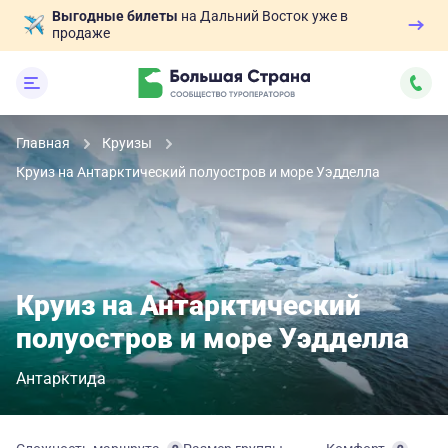
Выгодные билеты
на Дальний Восток уже в
продаже
Главная
Круизы
Круиз на Антарктический полуостров и море Уэдделла
Круиз на Антарктический
полуостров и море Уэдделла
Антарктида