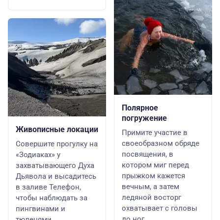
Полярное
погружение
Живописные локации
Примите участие в
своеобразном обряде
Совершите прогулку на
посвящения, в
«Зодиаках» у
котором миг перед
захватывающего Духа
прыжком кажется
Дьявола и высадитесь
вечным, а затем
в заливе Телефон,
ледяной восторг
чтобы наблюдать за
охватывает с головы
пингвинами и
до ног
тюленями