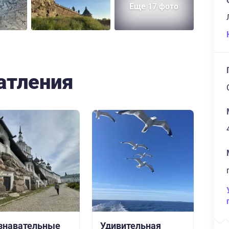
Еще 17 фото
атления
знавательные
Удивительная