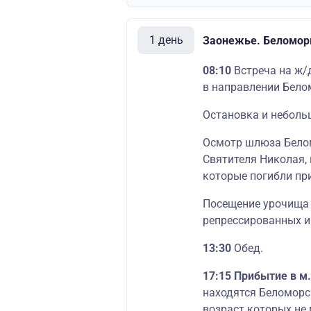
1 день
Заонежье. Беломор
08:10
Встреча на ж/д
в направлении Бело
Остановка и неболь
Осмотр шлюза Белом
Святителя Николая,
которые погибли при
Посещение урочища 
репрессированных и
13:30
Обед.
17:15 Прибытие в м
находятся Беломорс
возраст которых не м