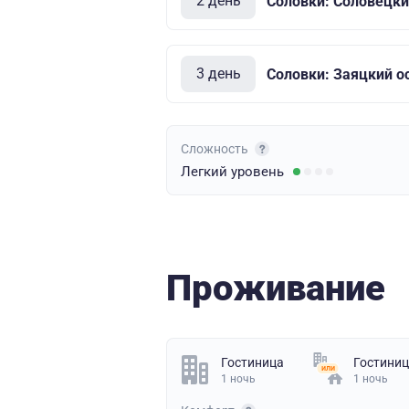
2 день
Соловки: Соловецки
3 день
Соловки: Заяцкий о
Сложность
Легкий
уровень
Проживание
Гостиница
Гостини
1 ночь
1 ночь