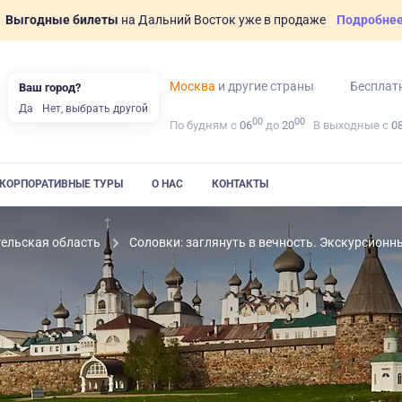
Выгодные билеты
на Дальний Восток уже в продаже
Подробне
Москва
и другие страны
Бесплат
Ваш город?
Да
Нет, выбрать другой
00
00
По будням с
06
до
20
В выходные с
0
КОРПОРАТИВНЫЕ ТУРЫ
О НАС
КОНТАКТЫ
гельская область
Соловки: заглянуть в вечность. Экскурсионн