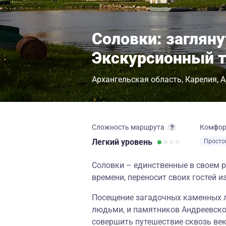
Соловки: загляну
Экскурсионный 
Архангельская область
Карелия
А
Сложность маршрута
Комфо
Легкий
уровень
Просто
Соловки – единственные в своем р
времени, переносит своих гостей и
Посещение загадочных каменных 
людьми, и памятников Андреевског
совершить путешествие сквозь век