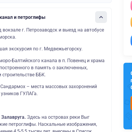
канал и петроглифы
 вокзале г. Петрозаводск и выезд на автобусе
морска.
шая экскурсия по г. Медвежьегорску.
оро-Балтийского канала в п. Повенец и храма
 построенного в память о заключенных,
 строительстве ББК.
Сандармох – места массовых захоронений
 узников ГУЛАГа.
. Залавруга.
Здесь на островах реки Выг
кие петроглифы. Наскальные изображения,
енее 4,5-5,5 тысяч лет, внесены в Список