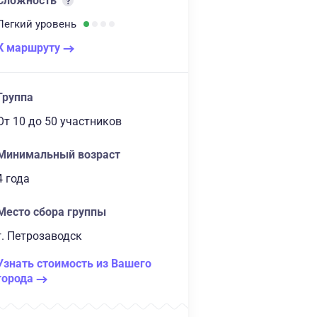
Сложность
Легкий
уровень
К маршруту
Группа
От 10
до 50 участников
Минимальный возраст
4 года
Место сбора группы
г. Петрозаводск
Узнать стоимость из Вашего
города