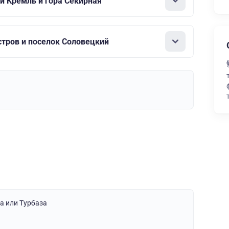
й Кремль и гора Секирная
стров и поселок Соловецкий
ца
или
Турбаза