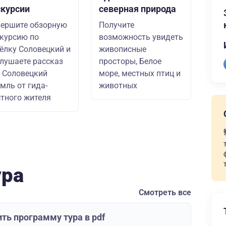
скурсии
северная природа
ершите обзорную
Получите
курсию по
возможность увидеть
ёлку Соловецкий и
живописные
лушаете рассказ
просторы, Белое
 Соловецкий
море, местных птиц и
мль от гида-
животных
тного жителя
ура
Смотреть все
ть программу тура в pdf