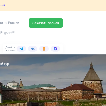
е
но по России
Заказать звонок
00
00
8
до
19
Давайте
дружить:
ый тур