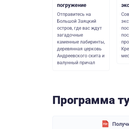
погружение
эк
Отправитесь на
Сов
Большой Заяцкий
экс
остров, где вас ждут
пос
загадочные
пос
каменные лабиринты,
про
деревянная церковь
Кре
Андреевского скита и
мес
валунный причал
Программа т
Получи