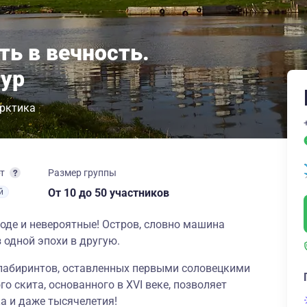
ть в вечность.
тур
рктика
рт
Размер группы
От 10
до 50 участников
й
оде и невероятные! Остров, словно машина
з одной эпохи в другую.
лабиринтов, оставленных первыми соловецкими
о скита, основанного в XVI веке, позволяет
а и даже тысячелетия!