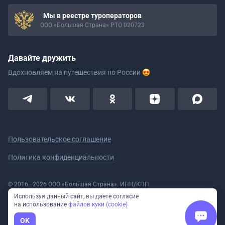
Мы в реестре туроператоров
ООО «Большая Страна» РТО 020723
Давайте дружить
Вдохновляем на путешествия
по России
Пользовательское соглашение
Политика конфиденциальности
© 2016—2026 ООО «Большая Страна». ИНН/КПП
5908078160/590801001 ОГРН 1185958020533
Используя данный сайт, вы даете согласие
Номер в реестре Роскомнадзора № 59-18-006319 (Приказ № 321 от
на использование
файлов куки (cookie)
11.10.2018)
Полное или частичное копирование изображений и текстов возможно
OK
только с указанием активной ссылки на сайт Большая Страна.