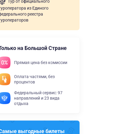
Тур от официального
туроператора из Единого
федерального реестра
туроператоров
Только на Большой Стране
Прямая цена без комиссии
Оплата частями, без
процентов
Федеральный сервис: 97
направлений и 23 вида
отдыха
Самые выгодные билеты