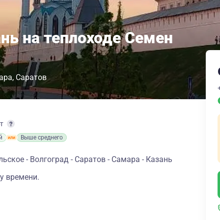
ань на теплоходе Семен
ара
Саратов
рт
й
Выше среднего
ьское - Волгоград - Саратов - Самара - Казань
у времени.