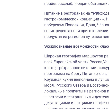
приём, расслабляющая обстановк
Питание в ресторанах на теплоход
гастрономической концепции «». Н
побережья Поволжья, Дона, Чёрног
своих рецептах при приготовлени
продукты из регионов путешествия
Эксклюзивные возможности клас
Широкая география маршрутов раз
всей Европейской части России;Ус
каюте, трёхразовое питание, экску
программа на борту;Питание, орга
Круизная кухня выполнена в лучш
моря, Русского Севера и Восточно
локальные продукты из регионов 
— встречи с театральными деятеля
дегустациями и лекциями професс
лучших диетологов, юмористически