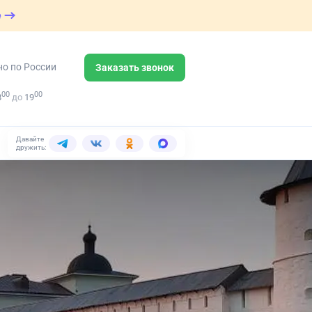
е
но по России
Заказать звонок
00
00
8
до
19
Давайте
дружить: