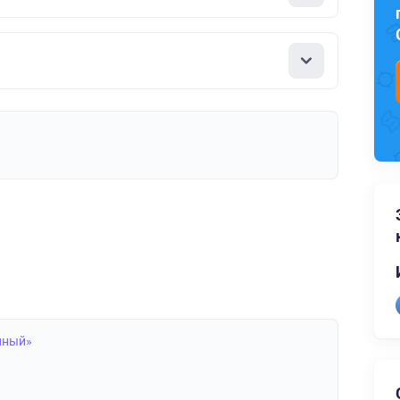
нный»