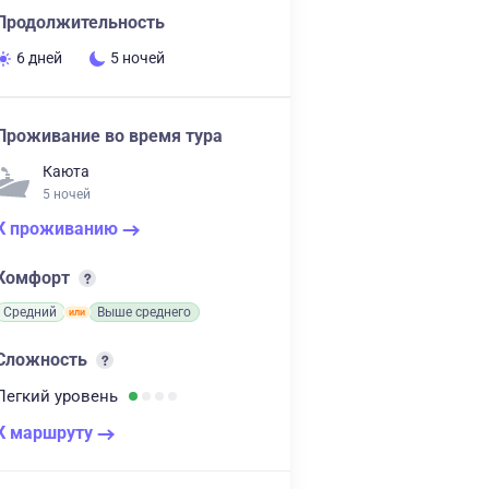
Продолжительность
6 дней
5 ночей
Проживание во время тура
Каюта
5 ночей
К проживанию
Комфорт
Средний
Выше среднего
Сложность
Легкий
уровень
К маршруту