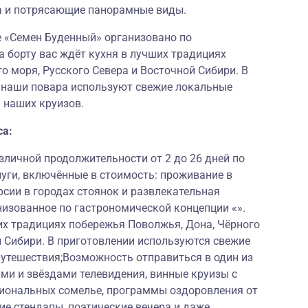
а и потрясающие панорамные виды.
е «Семен Буденный» организовано по
а борту вас ждёт кухня в лучших традициях
о моря, Русского Севера и Восточной Сибири. В
и наши повара используют свежие локальные
 наших круизов.
са:
личной продолжительности от 2 до 26 дней по
луги, включённые в стоимость: проживание в
рсии в городах стоянок и развлекательная
низованное по гастрономической концепции «».
их традициях побережья Поволжья, Дона, Чёрного
й Сибири. В приготовлении используются свежие
путешествия;Возможность отправиться в один из
ми и звёздами телевидения, винные круизы с
иональных сомелье, программы оздоровления от
е стендапы, поэтические вечера и даже