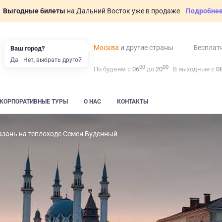
Выгодные билеты
на Дальний Восток уже в продаже
Подробне
Москва
и другие страны
Бесплат
Ваш город?
Да
Нет, выбрать другой
00
00
По будням с
06
до
20
В выходные с
0
КОРПОРАТИВНЫЕ ТУРЫ
О НАС
КОНТАКТЫ
азань на теплоходе Семен Буденный