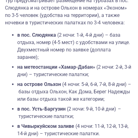
Тур предусматривает размещение на турбазах в пос.
Слюдянка и на острове Ольхон в номерах «Эконом»
по 3-5 человек (удобства на территории), а также
ночевки в туристических палатках по 3-4 человека:
в пос. Слюдянка
(2 ночи: 1-й, 4-й дни) – база
отдыха, номер (4-5 мест) с удобствами на улице.
Двухместный номер по заявке (доплата
заранее);
на метеостанции «Хамар-Дабан»
(2 ночи: 2-й, 3-й
дни) – туристические палатки;
на острове Ольхон
(4 ночи: 5-й, 6-й, 7-й, 8-й дни) –
базы отдыха Ольхон, Как Дома, Берег Надежды
или базы отдыха такой же категории;
в пос. Усть-Баргузин
(2 ночи: 9-й, 10-й дни)
–
туристические палатки;
в Чивыркуйском заливе
(4 ночи: 11-й, 12-й, 13-й,
14-й дни)
–
туристические палатки.