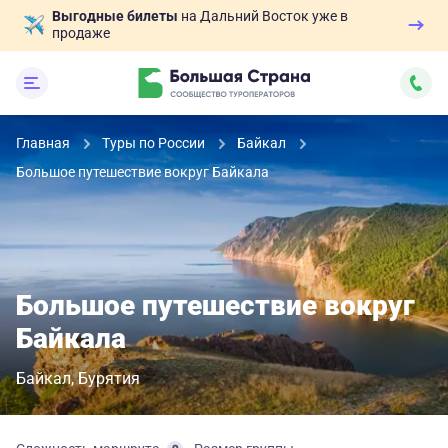
Выгодные билеты
на Дальний Восток уже в
продаже
Главная
Туры по России
Байкал
Большое путешествие вокруг Байкала
Большое путешествие вокруг
Байкала
Байкал
Бурятия