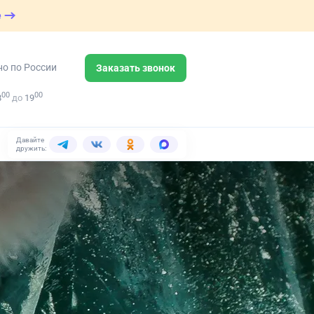
е
но по России
Заказать звонок
00
00
8
до
19
Давайте
дружить: