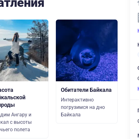
атления
асота
Обитатели Байкала
йкальской
Интерактивно
ироды
погрузимся на дно
дим Ангару и
Байкала
кал с высоты
чьего полета