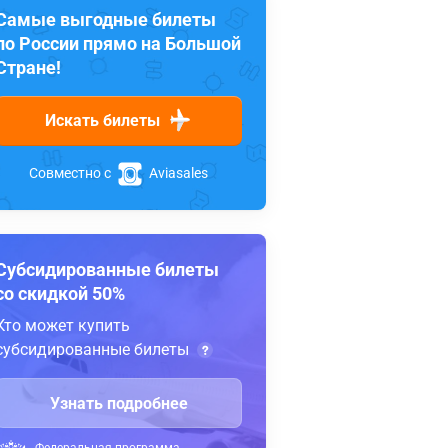
Самые выгодные билеты
по России прямо на Большой
Стране!
Искать билеты
Совместно с
Aviasales
Субсидированные билеты
со скидкой 50%
Кто может купить
субсидированные билеты
Узнать подробнее