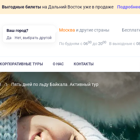
Выгодные билеты
на Дальний Восток уже в продаже
Подробне
Москва
и другие страны
Бесплат
Ваш город?
Да
Нет, выбрать другой
00
00
По будням с
06
до
20
В выходные с
0
КОРПОРАТИВНЫЕ ТУРЫ
О НАС
КОНТАКТЫ
л
Пять дней по льду Байкала. Активный тур