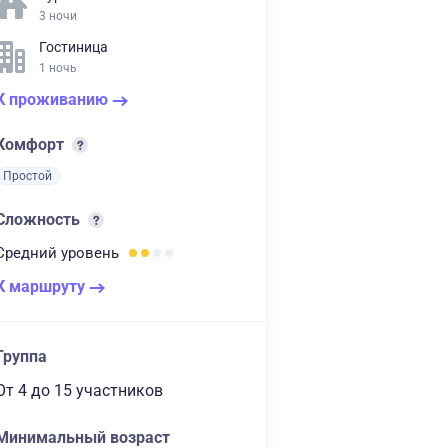
3 ночи
Гостиница
1 ночь
К проживанию
Комфорт
Простой
Сложность
Средний
уровень
К маршруту
Группа
От 4
до 15 участников
Минимальный возраст