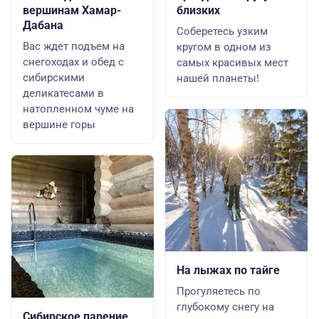
вершинам Хамар-
близких
Дабана
Соберетесь узким
Вас ждет подъем на
кругом в одном из
снегоходах и обед с
самых красивых мест
сибирскими
нашей планеты!
деликатесами в
натопленном чуме на
вершине горы
На лыжах по тайге
Прогуляетесь по
глубокому снегу на
Сибирское парение