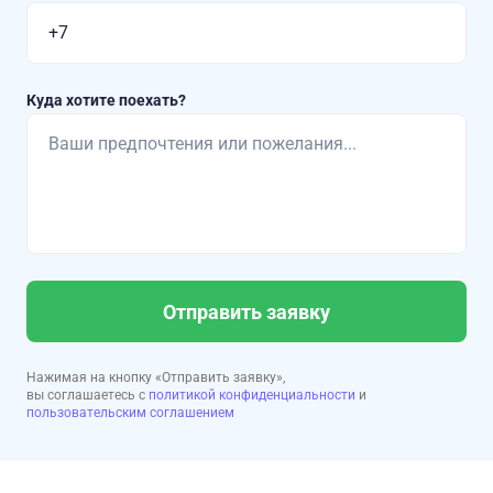
+ Вячеслав предложил за доп. оплату езду на легком
снегоходе (конец день 3). Очень рекомендуй такой
вариант. Может быть не для всех, но здорово.
Куда хотите поехать?
Отправить заявку
Нажимая на кнопку «Отправить заявку»,
вы соглашаетесь с
политикой конфиденциальности
и
пользовательским соглашением