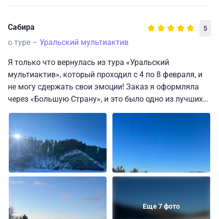
Сабира
5
о туре –
Уральский мультиактив
Я только что вернулась из тура «Уральский
мультиактив», который проходил с 4 по 8 февраля, и
не могу сдержать свои эмоции! Заказ я оформляла
через «Большую Страну», и это было одно из лучших
решений, которые я приняла. Огромная благодарность
команде операторов и особенно менеджеру
Анастасии, которая помогла мне выбрать и
забронировать этот замечательный тур. Она была
всегда на связи, отвечая на все мои вопросы, что
сделало подготовку к путешествию более комфортной
и приятной.
Турбаза, на которой мы остановились, превзошла все
Еще 7 фото
ожидания. Здесь было тепло и уютно, а чистота была