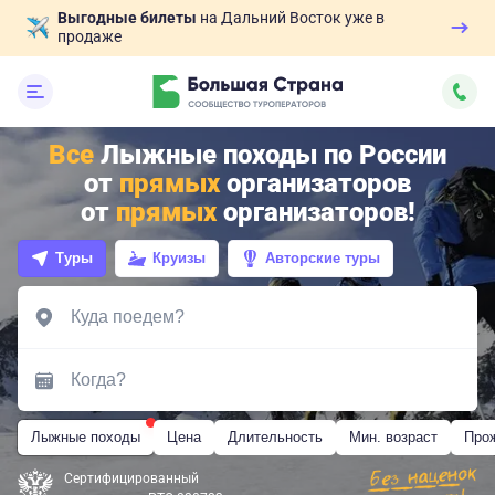
Выгодные билеты
на Дальний Восток уже в
продаже
Все
Лыжные походы по России
от
прямых
организаторов
от
прямых
организаторов!
Туры
Круизы
Авторские туры
Лыжные походы
Цена
Длительность
Мин. возраст
Про
Сертифицированный