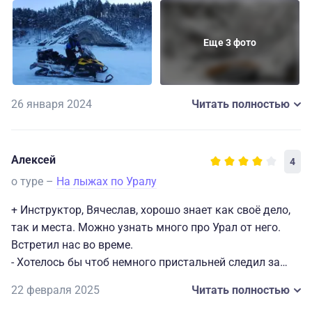
который произвел на меня огромное впечатление –
увлекательные экспонаты и интересные факты!
Кормили хорошо, еда без изысков, не считая конины.
Каждая минута тура была наполнена радостью и
Еще 3 фото
Главное, что сотрудники турбазы и гиды очень
адреналином.
душевные. Отдыхать в их компании было приятно! А
В общем, я с нетерпением жду возможности снова
также хочу отметить, что несмотря на сильный мороз
оказаться в этом удивительном путешествии.
за окном, в домике было тепло и комфортно.
26 января 2024
Читать полностью
Алексей
4
о туре –
На лыжах по Уралу
+ Инструктор, Вячеслав, хорошо знает как своё дело,
так и места. Можно узнать много про Урал от него.
Встретил нас во време.
- Хотелось бы чтоб немного пристальней следил за
отстающими.
22 февраля 2025
Читать полностью