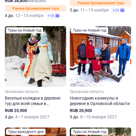
RUB 38,800
RUB 42,600
Раннее бронирование тура
Раннее бронирование тура
5 дн.
11—15 ноября
+24
4 дн.
12—15 ноября
+18
Туры на Новый год
Туры на Новый год
Орловская область
Орловская область
Веселые колядки в деревне:
Новогодние каникулы в
тур для всей семьи в
деревне в Орловской области
Орловской области
RUB 25,900
RUB 20,900
4 дн.
4—7 января 2027
3 дн.
8—10 января 2027
Туры выходного дня
Туры на Новый год