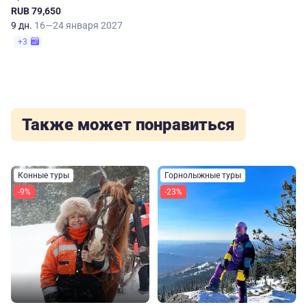
Расширенная программа
RUB 79,650
9 дн.
16—24 января 2027
+3
Также может понравиться
Конные туры
Горнолыжные туры
-9%
-23%