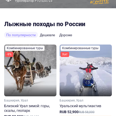
туроператор РТО 020723
Лыжные походы по России
По популярности
Дешевле
Дороже
Комбинированные туры
Комбинированные туры
-9%
Хит
Башкирия, Урал
Башкирия, Урал
Близкий Урал зимой: горы,
Уральский мультиактив
скалы, геопарк
RUB 52,900
RUB 58,000