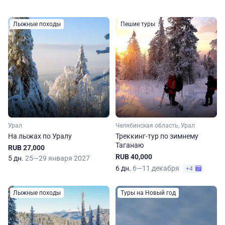
Лыжные походы
Пешие туры
Урал
Челябинская область, Урал
На лыжах по Уралу
Треккинг-тур по зимнему
Таганаю
RUB 27,000
RUB 40,000
5 дн.
25—29 января 2027
6 дн.
6—11 декабря
+4
Лыжные походы
Туры на Новый год