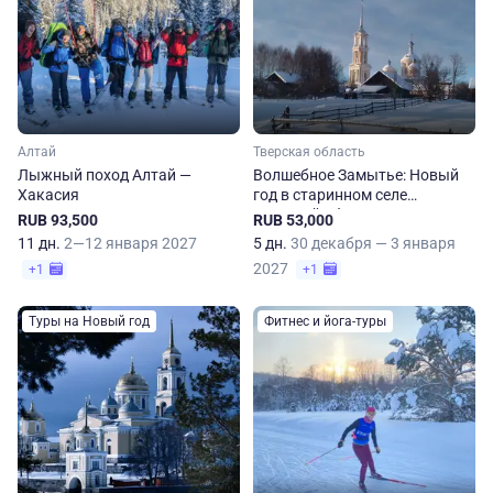
Алтай
Тверская область
Лыжный поход Алтай —
Волшебное Замытье: Новый
Хакасия
год в старинном селе
Тверской области
RUB 93,500
RUB 53,000
11 дн.
2—12 января 2027
5 дн.
30 декабря — 3 января
2027
+1
+1
Туры на Новый год
Фитнес и йога-туры