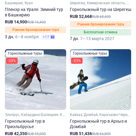
Башкирия, Урал
Шерегеш, Кемеровская область, Сибирь
Пленэр на Урале. Зимний тур
Горнолыжный тур на Шерегеш
в Башкирию
RUB 52,668
RUB 68,400
RUB 14,900
RUB 16,400
Раннее бронирование тура
Раннее бронирование тура
Бесплатная отмена
3 дн.
6—8 ноября
+17
7 дн.
7—13 марта 2027
Горнолыжные туры
Горнолыжные туры
-23%
-23%
Эльбрус, Кабардино-Балкария, Кавказ, Ставропольский край
Кавказ, Домбай, Карачаево-Черкесия, Архыз, Ставропольский край
Горнолыжный тур в
Горнолыжный тур в Архыз и
Приэльбрусье
Домбай
RUB 42,350
RUB 51,436
RUB 55,000
RUB 66,800