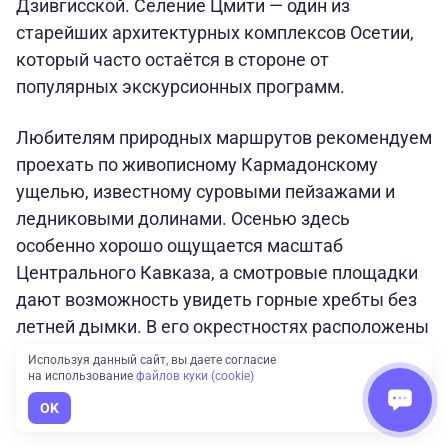
Дзивгисской. Селение Цмити — один из
старейших архитектурных комплексов Осетии,
который часто остаётся в стороне от
популярных экскурсионных программ.
Любителям природных маршрутов рекомендуем
проехать по живописному Кармадонскому
ущелью, известному суровыми пейзажами и
ледниковыми долинами. Осенью здесь
особенно хорошо ощущается масштаб
Центрального Кавказа, а смотровые площадки
дают возможность увидеть горные хребты без
летней дымки. В его окрестностях расположены
другие достопримечательности региона: самый
Используя данный сайт, вы даете согласие
на использование
файлов куки (cookie)
высокогорный монастырь страны и комплекс
склепов Даргавс.
OK