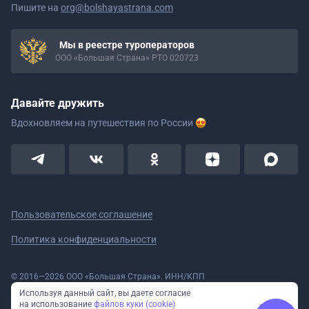
Пишите на
org@bolshayastrana.com
Мы в реестре туроператоров
ООО «Большая Страна» РТО 020723
Давайте дружить
Вдохновляем на путешествия
по России
Пользовательское соглашение
Политика конфиденциальности
© 2016—2026 ООО «Большая Страна». ИНН/КПП
5908078160/590801001 ОГРН 1185958020533
Используя данный сайт, вы даете согласие
Номер в реестре Роскомнадзора № 59-18-006319 (Приказ № 321 от
на использование
файлов куки (cookie)