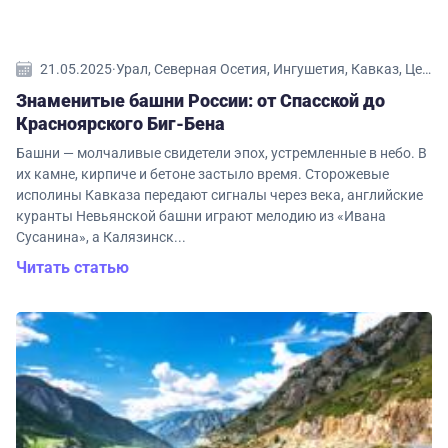
21.05.2025
·
Урал, Северная Осетия, Ингушетия, Кавказ, Центральная Россия, Калининградская область, Красноярский край, Свердловская область, Ленинградская область, Тверская область, Ярославская область, Нижегородская область, Новгородская область, Сибирь, Чечня, Татарстан, Челябинская область
Знаменитые башни России: от Спасской до
Красноярского Биг-Бена
Башни — молчаливые свидетели эпох, устремленные в небо. В
их камне, кирпиче и бетоне застыло время. Сторожевые
исполины Кавказа передают сигналы через века, английские
куранты Невьянской башни играют мелодию из «Ивана
Сусанина», а Калязинск...
Читать статью