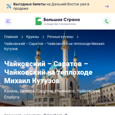
Выгодные билеты
на Дальний Восток уже в
продаже
Главная
Круизы
Речные круизы
Чайковский – Саратов – Чайковский на теплоходе Михаил
Кутузов
Чайковский – Саратов –
Чайковский на теплоходе
Михаил Кутузов
Казань
Самара
Саратов
Ульяновск
Чайковский
Елабуга