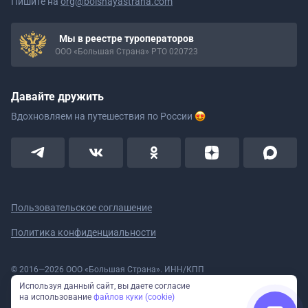
Пишите на
org@bolshayastrana.com
Мы в реестре туроператоров
ООО «Большая Страна» РТО 020723
Давайте дружить
Вдохновляем на путешествия
по России
Пользовательское соглашение
Политика конфиденциальности
© 2016—2026 ООО «Большая Страна». ИНН/КПП
5908078160/590801001 ОГРН 1185958020533
Используя данный сайт, вы даете согласие
Номер в реестре Роскомнадзора № 59-18-006319 (Приказ № 321 от
на использование
файлов куки (cookie)
11.10.2018)