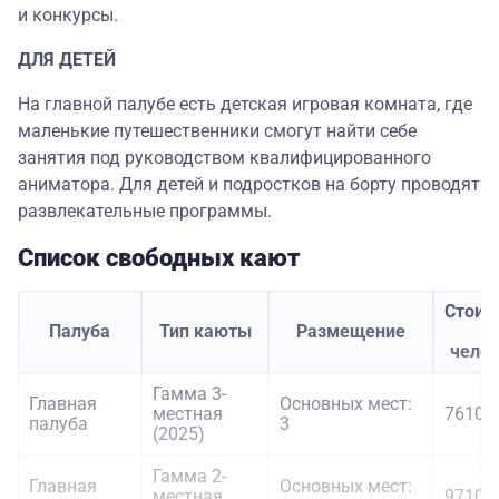
и конкурсы.
ДЛЯ ДЕТЕЙ
На главной палубе есть детская игровая комната, где
маленькие путешественники смогут найти себе
занятия под руководством квалифицированного
аниматора. Для детей и подростков на борту проводят
развлекательные программы.
Список свободных кают
Стоим
Палуба
Тип каюты
Размещение
з
чело
Гамма 3-
Главная
Основных мест:
местная
76100 
палуба
3
(2025)
Гамма 2-
Главная
Основных мест:
местная
97100 