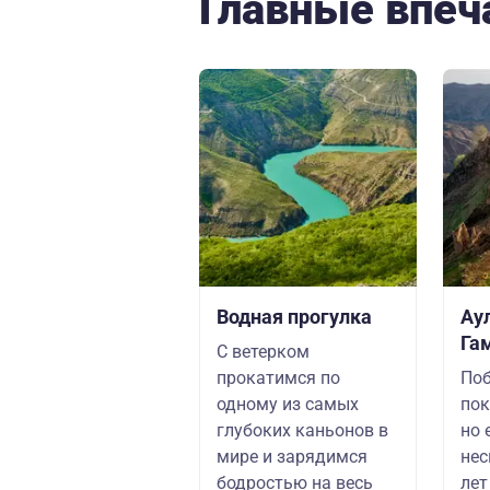
Главные впеч
Водная прогулка
Ау
Га
С ветерком
прокатимся по
Поб
одному из самых
пок
глубоких каньонов в
но 
мире и зарядимся
нес
бодростью на весь
лет