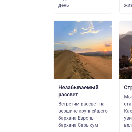
день
жиз
Незабываемый
Ст
рассвет
Мы
Встретим рассвет на
ста
вершине крупнейшего
Ках
бархана Европы –
ув
бархана Сарыкум
вел