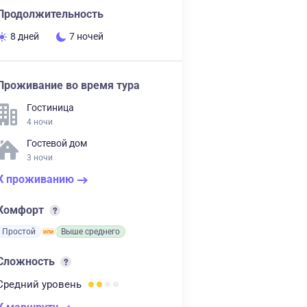
Продолжительность
8 дней
7 ночей
Проживание во время тура
Гостиница
4 ночи
Гостевой дом
3 ночи
К проживанию
Комфорт
Простой
Выше среднего
Сложность
Средний
уровень