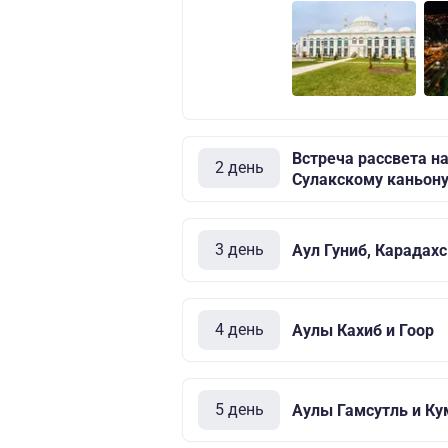
Встреча рассвета на
2 день
Сулакскому каньону
3 день
Аул Гуниб, Карадахс
4 день
Аулы Кахиб и Гоор
5 день
Аулы Гамсутль и Ку