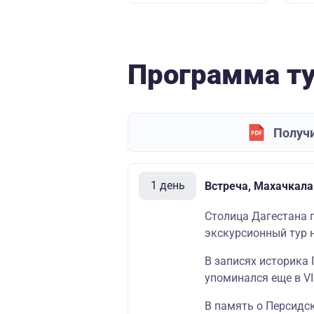
Программа т
Получи
1 день
Встреча, Махачкала
Столица Дагестана 
экскурсионный тур 
В записях историка 
упоминался еще в VII
В память о Персидс