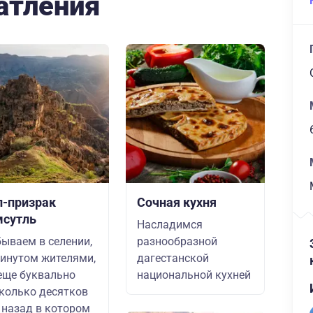
атления
л-призрак
Сочная кухня
мсутль
Насладимся
ываем в селении,
разнообразной
инутом жителями,
дагестанской
еще буквально
национальной кухней
колько десятков
 назад в котором