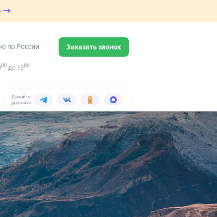
е
но по России
Заказать звонок
00
00
8
до
19
Давайте
дружить: