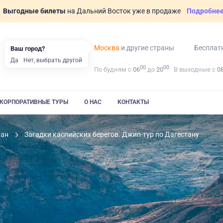
Выгодные билеты
на Дальний Восток уже в продаже
Подробне
Москва
и другие страны
Бесплат
Ваш город?
Да
Нет, выбрать другой
00
00
По будням с
06
до
20
В выходные с
0
КОРПОРАТИВНЫЕ ТУРЫ
О НАС
КОНТАКТЫ
тан
Загадки каспийских берегов. Джип-тур по Дагестану