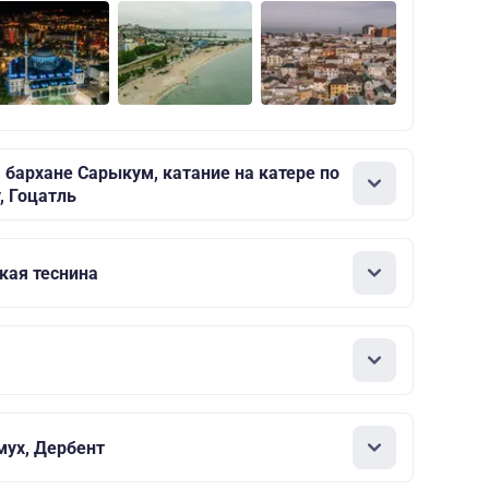
 бархане Сарыкум, катание на катере по
, Гоцатль
кая теснина
мух, Дербент