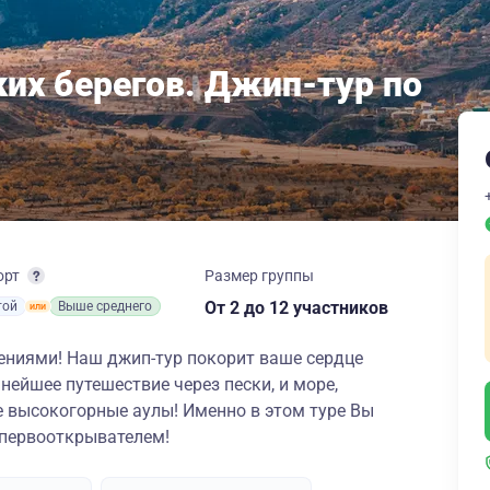
ких берегов. Джип-тур по
орт
Размер группы
От 2
до 12 участников
той
Выше среднего
ениями! Наш джип-тур покорит ваше сердце
нейшее путешествие через пески, и море,
е высокогорные аулы! Именно в этом туре Вы
 первооткрывателем!