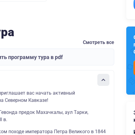
ура
Смотреть все
ть программу тура в pdf
приглашает вас начать активный
на Северном Кавказе!
Гевонда предок Махачкалы, аул Тарки,
I в.
ком походе императора Петра Великого в 1844