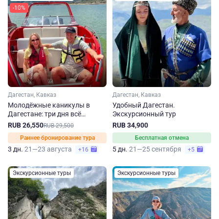
-10%
Дагестан, Кавказ
Дагестан, Кавказ
Молодёжные каникулы в
Удобный Дагестан.
Дагестане: три дня всё
Экскурсионный тур
включено
RUB 26,550
RUB 34,900
RUB 29,500
Раннее бронирование тура
Бесплатная отмена
3 дн.
21—23 августа
5 дн.
21—25 сентября
+16
+5
Экскурсионные туры
Экскурсионные туры