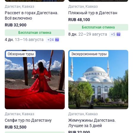
Дагестан, Кавказ
Дагестан, Кавказ
Рассвет в горах Дагестана.
Пляжный тур в Дагестан
Всё включено
RUB 48,100
RUB 32,900
Бесплатная отмена
Бесплатная отмена
8 дн.
22—29 августа
+5
4 дн.
13—16 августа
+24
Обзорные туры
Экскурсионные туры
Дагестан, Кавказ
Дагестан, Кавказ
Селфи тур по Дагестану
Жемчужины Дагестана.
Лучшее за 5 дней
RUB 52,500
RUB 32,000