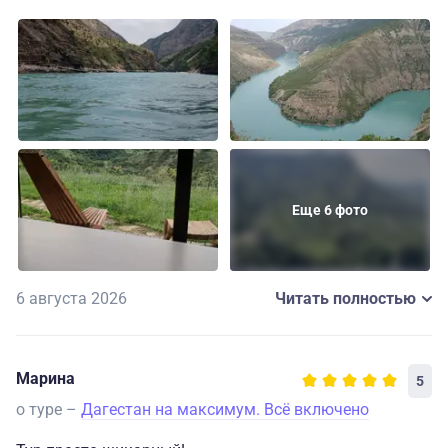
гиду Евгении за живой, интересный рассказ! Жаль, что
не попали в заброшенный аул из-за закрытых дорог,
но общее впечатление не испорчено. Барн-хаус в горах
- любовь с первого утреннего вздоха)))
Еще 6 фото
6 августа 2026
Читать полностью
Марина
5
о туре –
Дагестан на максимум. Вcё включено