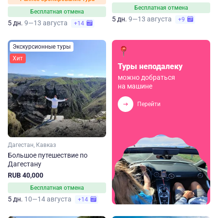
Бесплатная отмена
Бесплатная отмена
5 дн.
9—13 августа
+9
5 дн.
9—13 августа
+14
Экскурсионные туры
Хит
Туры неподалеку
можно добраться
на машине
Перейти
Дагестан, Кавказ
Большое путешествие по
Дагестану
RUB 40,000
Бесплатная отмена
5 дн.
10—14 августа
+14