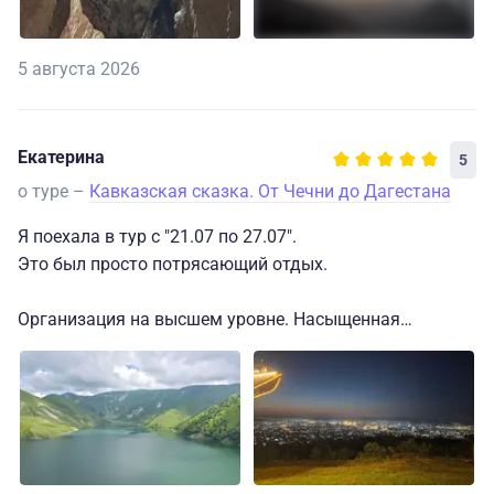
5 августа 2026
Екатерина
5
о туре –
Кавказская сказка. От Чечни до Дагестана
Я поехала в тур с "21.07 по 27.07".
Это был просто потрясающий отдых.
Организация на высшем уровне. Насыщенная
программа.
У нас подобралась очень приятная и веселая
компания в туре.
Очень понравились гид Анна и водитель Турап.
Не хотелось заканчивать тур, за его время мы все