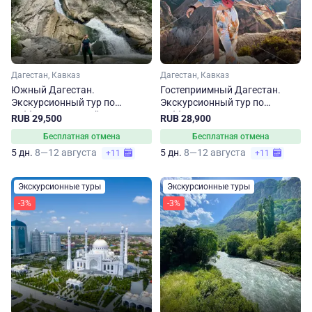
Дагестан, Кавказ
Дагестан, Кавказ
Южный Дагестан.
Гостеприимный Дагестан.
Экскурсионный тур по
Экскурсионный тур по
субботам на 5 дней
субботам
RUB 29,500
RUB 28,900
Бесплатная отмена
Бесплатная отмена
5 дн.
8—12 августа
5 дн.
8—12 августа
+11
+11
Экскурсионные туры
Экскурсионные туры
-3%
-3%