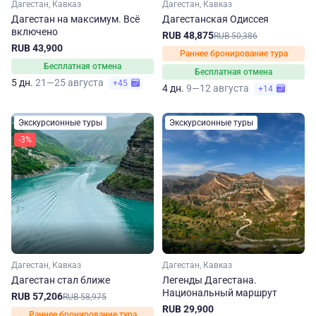
Дагестан, Кавказ
Дагестан, Кавказ
Дагестан на максимум. Вcё
Дагестанская Одиссея
включено
RUB 48,875
RUB 50,386
RUB 43,900
Раннее бронирование тура
Бесплатная отмена
Бесплатная отмена
5 дн.
21—25 августа
+45
4 дн.
9—12 августа
+14
Экскурсионные туры
Экскурсионные туры
-3%
Дагестан, Кавказ
Дагестан, Кавказ
Дагестан стал ближе
Легенды Дагестана.
Национальный маршрут
RUB 57,206
RUB 58,975
RUB 29,900
Раннее бронирование тура