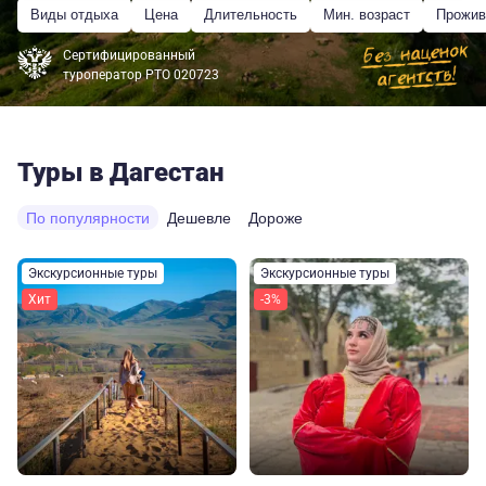
Виды отдыха
Цена
Длительность
Мин. возраст
Прожив
Сертифицированный
туроператор РТО 020723
Туры в Дагестан
По популярности
Дешевле
Дороже
Экскурсионные туры
Экскурсионные туры
Хит
-3%