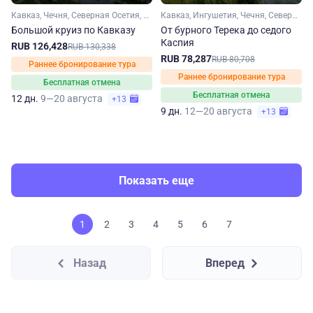
Кавказ, Чечня, Северная Осетия, Кабардино-Балкария, Ингушетия, Дагестан
Кавказ, Ингушетия, Чечня, Северная Осетия, Дагестан
Большой круиз по Кавказу
От бурного Терека до седого
Каспия
RUB 126,428
RUB 130,338
RUB 78,287
RUB 80,708
Раннее бронирование тура
Раннее бронирование тура
Бесплатная отмена
Бесплатная отмена
12 дн.
9—20 августа
+13
9 дн.
12—20 августа
+13
Показать еще
1
2
3
4
5
6
7
Назад
Вперед