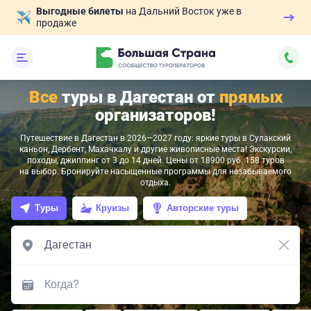
Выгодные билеты
на Дальний Восток уже в
продаже
Все
туры в Дагестан от
прямых
организаторов!
Путешествие в Дагестан в 2026—2027 году: яркие туры в Сулакский
каньон, Дербент, Махачкалу и другие живописные места! Экскурсии,
походы, джиппинг от 3 до 14 дней. Цены от 18900 руб. 158 туров
на выбор. Бронируйте насыщенные программы для незабываемого
отдыха.
Туры
Круизы
Авторские туры