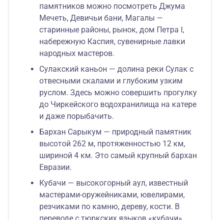
памятников можно посмотреть Джума
Мечеть, Девичьи бани, Магалы —
старинные районы, рынок, дом Петра I,
набережную Каспия, сувенирные лавки
народных мастеров.
Сулакский каньон — долина реки Сулак с
отвесными скалами и глубоким узким
руслом. Здесь можно совершить прогулку
до Чиркейского водохранилища на катере
и даже порыбачить.
Бархан Сарыкум — природный памятник
высотой 262 м, протяженностью 12 км,
шириной 4 км. Это самый крупный бархан
Евразии.
Кубачи — высокогорный аул, известный
мастерами-оружейниками, ювелирами,
резчиками по камню, дереву, кости. В
переводе с тюркских языков «кубачи»