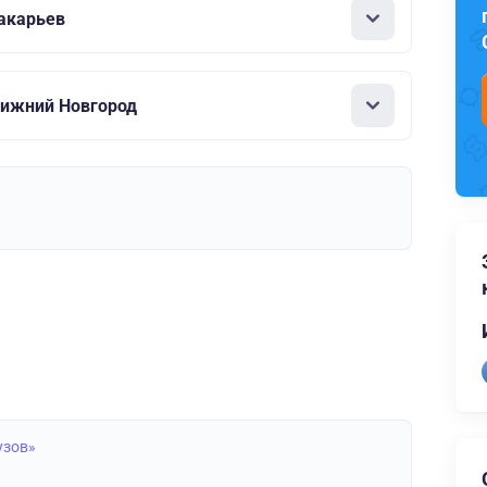
акарьев
Нижний Новгород
узов»