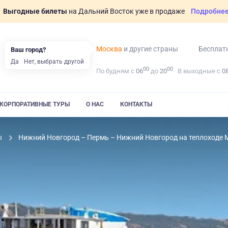
Выгодные билеты
на Дальний Восток уже в продаже
Подробне
Москва
и другие страны
Бесплат
Ваш город?
Да
Нет, выбрать другой
00
00
По будням с
06
до
20
В выходные с
0
КОРПОРАТИВНЫЕ ТУРЫ
О НАС
КОНТАКТЫ
ы
Нижний Новгород – Пермь – Нижний Новгород на теплоходе 