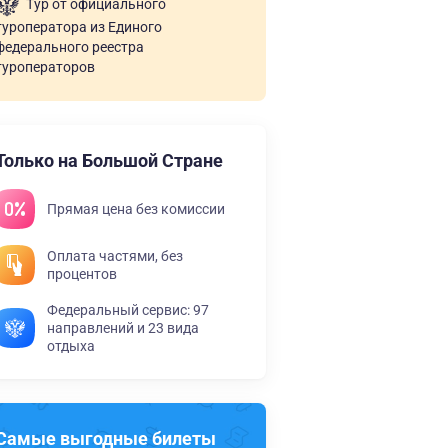
Тур от официального
туроператора из Единого
федерального реестра
туроператоров
Только на Большой Стране
Прямая цена без комиссии
Оплата частями, без
процентов
Федеральный сервис: 97
направлений и 23 вида
отдыха
Самые выгодные билеты