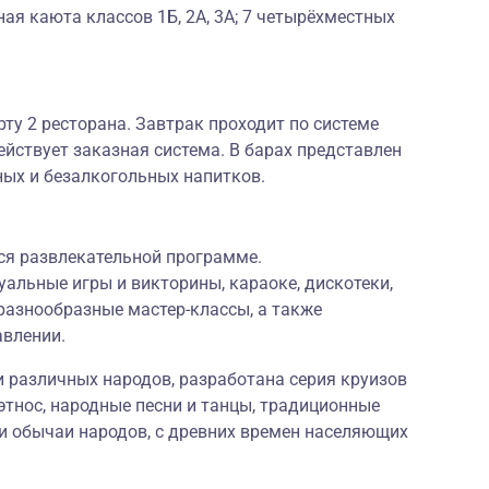
ая каюта классов 1Б, 2А, 3А; 7 четырёхместных
рту 2 ресторана. Завтрак проходит по системе
ействует заказная система. В барах представлен
ных и безалкогольных напитков.
ся развлекательной программе.
альные игры и викторины, караоке, дискотеки,
разнообразные мастер-классы, а также
авлении.
и различных народов, разработана серия круизов
тнос, народные песни и танцы, традиционные
и обычаи народов, с древних времен населяющих