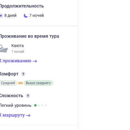
Продолжительность
8 дней
7 ночей
Проживание во время тура
Каюта
7 ночей
К проживанию
Комфорт
Средний
Выше среднего
Сложность
Легкий
уровень
К маршруту