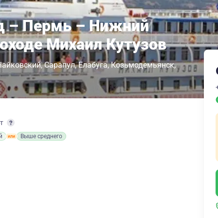
д – Пермь – Нижний
лоходе Михаил Кутузов
Чайковский
Сарапул
Елабуга
Козьмодемьянск
рт
й
Выше среднего