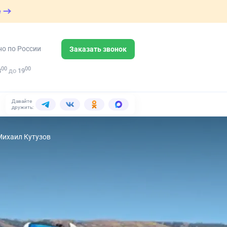
е
но по России
Заказать звонок
00
00
8
до
19
Давайте
дружить:
Михаил Кутузов