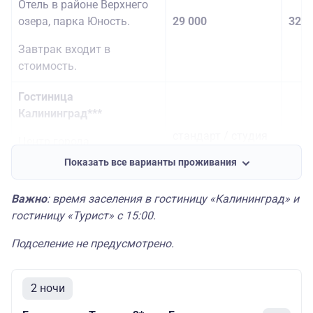
Отель в районе Верхнего
озера, парка Юность.
29 000
32 5
Завтрак входит в
стоимость.
Гостиница
Калининград***
стандарт / студия
Центр города.
31 5
Показать все варианты проживания
25 000 / 29 500
Завтрак оплачивается
дополнительно — 650
Важно
: время заселения в гостиницу «Калининград» и
руб./чел.
гостиницу «Турист» с 15:00.
Подселение не предусмотрено.
2 ночи