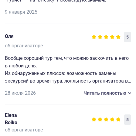
9 января 2025
Оля
5
об организаторе
Вообще хороший тур тем, что можно заскочить в него
в любой день.
Из обнаруженных плюсов: возможность замены
экскурсий во время тура, лояльность организатора в
срокам оплаты.
28 июля 2026
Читать полностью
Людмила-Люся - кайфовый гид, водитель автобуса
Евгения - самый красивый водитель Калининграда и
области, в Шаакене у гидов прикольная программа
Elena
(особо впечатлительным рекомендую не ходить на
5
Boiko
экскурсию в пыточный подвал).
об организаторе