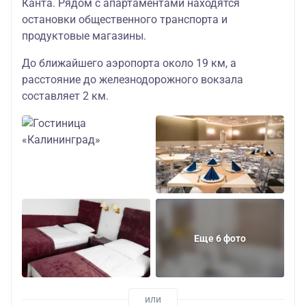
Канта. Рядом с апартаментами находятся
трехместная
остановки общественного транспорта и
студия взрослы
продуктовые магазины.
29000
До ближайшего аэропорта около 19 км, а
трехместная
расстояние до железнодорожного вокзала
студия детский
составляет 2 км.
31000
двухместная
взрослый
30500
двухместная
детский
Отель «Турист»
Еще 6 фото
36100
3*
Завтрак включен
одноместный
(центр города)
29500
трехместная