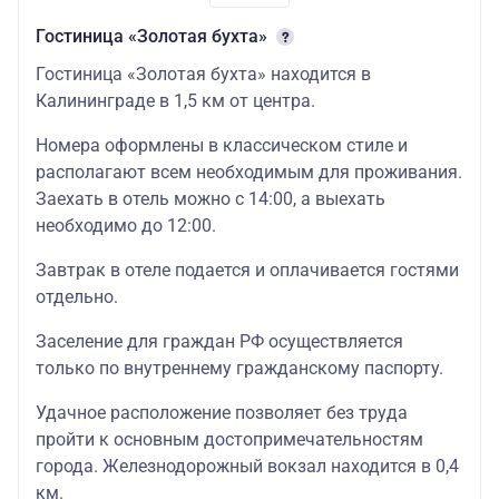
взрослый
Гостиница «Золотая бухта»
29000
Гостиница «Золотая бухта» находится в
трехместная
Калининграде в 1,5 км от центра.
детский
Номера оформлены в классическом стиле и
27500
располагают всем необходимым для проживания.
двухместный
Заехать в отель можно с 14:00, а выехать
стандарт
необходимо до 12:00.
взрослый
Завтрак в отеле подается и оплачивается гостями
26900
отдельно.
двухместный
Заселение для граждан РФ осуществляется
стандарт
Отель
только по внутреннему гражданскому паспорту.
2 завтрака
детский
«Шерлок»
Удачное расположение позволяет без труда
континентальный
27900
(центр
,
1,5 км
пройти к основным достопримечательностям
одноместный
от места
города. Железнодорожный вокзал находится в 0,4
стандарт
посадки)
км.