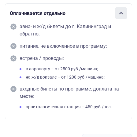
25900
двухместный
Отель
Оплачивается отдельно
За доп. плату
детский
«Берлин»
авиа- и ж/д билеты до г. Калининград и
по желанию на
29500
(2,5 км до
обратно;
месте
одноместный
места посадки)
питание, не включенное в программу;
21900
трехместное раз
встреча / проводы:
ние взрослый
в аэропорту – от 2500 руб./машина;
21500
на ж/д вокзале – от 1200 руб./машина;
трехместная раз
входные билеты по программе, доплата на
ние детский
месте:
31500
орнитологическая станция – 450 руб./чел.
двухместная
взрослый
31000