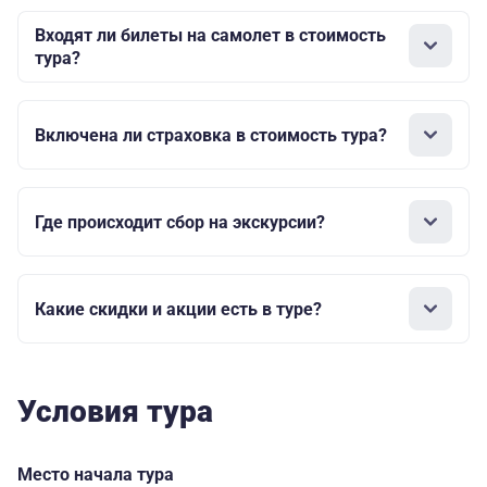
трехместная
студия взрослый
Входят ли билеты на самолет в стоимость
тура?
29000
трехместная
студия детский
Включена ли страховка в стоимость тура?
Категория
бизнес номеров
Где происходит сбор на экскурсии?
с завтраками:
Отель
За доп. плату
«Калининград»
33000
по желанию на
3*
двухместная
Какие скидки и акции есть в туре?
месте
студия бизнес
(центр, место
взр. с завтраком
посадки)
32500
Условия тура
двухместная
студия бизнес
дет. с завтраком
Место начала тура