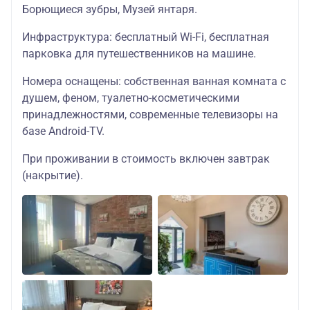
Борющиеся зубры, Музей янтаря.
19400
двухместный
Инфраструктура: бесплатный Wi-Fi, бесплатная
детский
парковка для путешественников на машине.
Хостел-отель
«Подмосковье»
22900
За доп плату
Номера оснащены: собственная ванная комната с
одноместный
душем, феном, туалетно-косметическими
(центр города)
по желанию на
стандарт
принадлежностями, современные телевизоры на
месте
(* все удобства
базе Android-TV.
18500
в номере)
трехместное
При проживании в стоимость включен завтрак
размещение
(накрытие).
18000
трехместное
размещение
детский
30500
двухместный