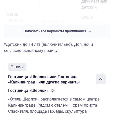
двухместный
детский
Отель
28200
«Золотая
За доп.плату
одноместный
Бухта»
стандарт
Показать все варианты проживания
по желанию на
(центральная
месте
21400
часть города)
*Детский до 14 лет (включительно). Доп. ночи
трехместное
согласно основному прайсу.
размещение
взрослый
2 ночи
20900
трехместное
Гостиница «Шерлок» или Гостиница
размещение
«Калининград» или другие варианты
детский
Гостиница «Шерлок»
19900
«Отель Шерлок» располагается в самом центре
двухместный
Калининграде. Рядом с отелем — храм Христа
взрослый
Спасителя, площадь Победы, скульптура