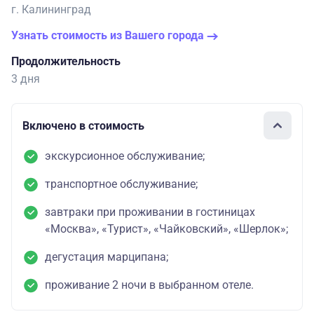
г. Калининград
40000
одноместный
Узнать стоимость из Вашего города
бизнес с
Продолжительность
завтраком
3 дня
31900
трехместная
Включено в стоимость
студия бизнес
взр. с завтраком
экскурсионное обслуживание;
31400
транспортное обслуживание;
трехместная
студия бизнес
завтраки при проживании в гостиницах
дет. с завтраком
«Москва», «Турист», «Чайковский», «Шерлок»;
26400
дегустация марципана;
двухместный
проживание 2 ночи в выбранном отеле.
взрослый