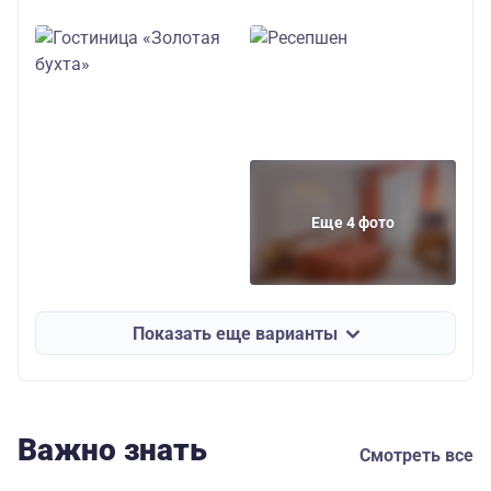
22400
трехместное раз
ние взрослый
21900
трехместное раз
ние детский
31000
Еще 4 фото
двухместная
студия взрослы
30500
Показать еще варианты
двухместная
студия детский
33100
одноместный
Важно знать
Смотреть все
29500