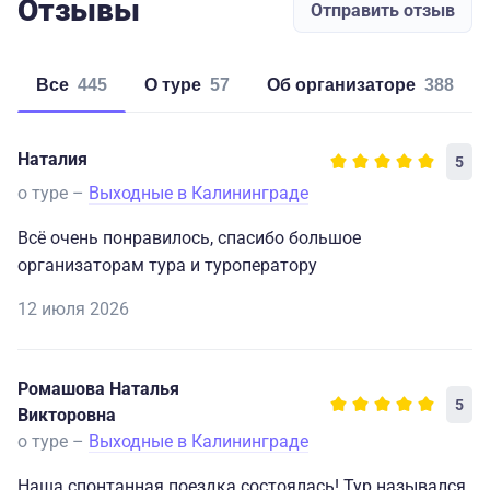
двухместная
Отзывы
Отправить отзыв
детский
Отель «Чайка»
За доп. плату
4*
35100
Все
445
о туре
57
об организаторе
388
по желанию на
одноместный
(исторический
месте
центр)
29500
Наталия
5
трехместная
взрослый
о туре –
Выходные в Калининграде
29000
Всё очень понравилось, спасибо большое
трехместная
организаторам тура и туроператору
детский
12 июля 2026
38000
двухместный
Ромашова Наталья
взрослый
5
Викторовна
37500
о туре –
Выходные в Калининграде
двухместный
Отель
детский
Наша спонтанная поездка состоялась! Тур назывался