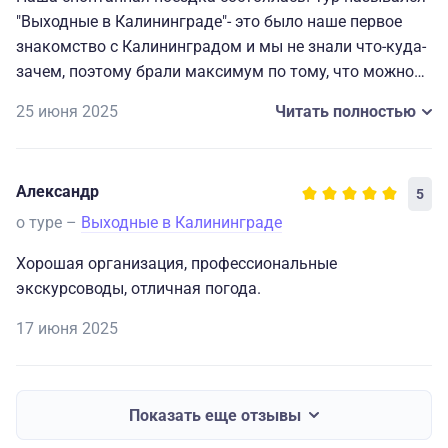
«Чайковский»
"Выходные в Калининграде"- это было наше первое
45400
4*
знакомство с Калининградом и мы не знали что-куда-
Завтрак включен
одноместный
зачем, поэтому брали максимум по тому, что можно
(исторический
посмотреть, понимая, что экскурсии будут носить
30500
центр)
25 июня 2025
Читать полностью
обзорный характер. Наша гостиница находилась не
трехместный
рядом с местом сбора к автобусу экскурсии и
взрослый
приходилось ходить пешком, зато по дороге мы могли
30000
Александр
5
увидеть места, которые нас заинтересовали.
трехместный
о туре –
Выходные в Калининграде
детский
Хорошая организация, профессиональные
26900
экскурсоводы, отличная погода.
двухместный
взрослый
17 июня 2025
26400
двухместный
Показать еще отзывы
детский
Отель «Маяк»
За доп. плату