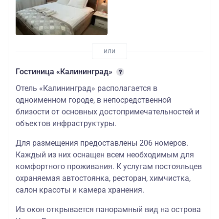
стандарт
взрослый
30000
двухместный
стандарт
детский
Гостиница «Калининград»
Отель «Калининград» располагается в
33500
одноименном городе, в непосредственной
Отель
двухместная
близости от основных достопримечательностей и
«Москва» 4*
студия взрослы
объектов инфраструктуры.
Центр города
33000
Для размещения предоставлены 206 номеров.
двухместная
Завтраки
Место посадки
Каждый из них оснащен всем необходимым для
студия детский
включены
№2
комфортного проживания. К услугам постояльцев
32000
охраняемая автостоянка, ресторан, химчистка,
одноместный
салон красоты и камера хранения.
стандарт
Из окон открывается панорамный вид на острова
29500