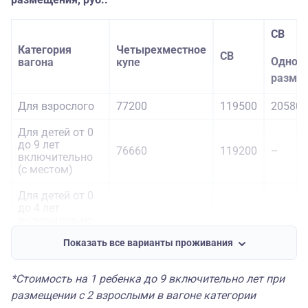
СВ
Категория
Четырехместное
СВ
Одном
вагона
купе
разме
Для взрослого
77200
119500
205800
Для детей от 0
до 9 лет
76660
119200
–
включительно
(с местом)
Для детей от 0
до 4 лет
включительно
(без
Показать все варианты проживания
предоставления
28600
28600
–
отдельного
места и без
*Стоимость на 1 ребенка до 9 включительно лет при
предоставления
завтрака в
размещении с 2 взрослыми в вагоне категории
поезде)