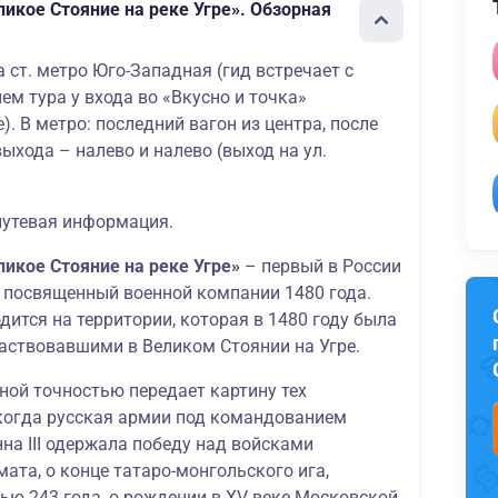
икое Стояние на реке Угре». Обзорная
а ст. метро Юго-Западная (гид встречает с
ем тура у входа во «Вкусно и точка»
). В метро: последний вагон из центра, после
ыхода – налево и налево (выход на ул.
путевая информация.
икое Стояние на реке Угре»
– первый в России
 посвященный военной компании 1480 года.
ится на территории, которая в 1480 году была
частвовавшими в Великом Стоянии на Угре.
ной точностью передает картину тех
 когда русская армии под командованием
на III одержала победу над войсками
ата, о конце татаро-монгольского ига,
ью 243 года, о рождении в XV веке Московской