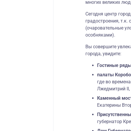
многих великих люд
Сегодня центр горо
градостроения, т.к.
(очаровательные ул
особняками).
Вы совершите увлек
города, увидите:
Гостиные ряд
палаты Коробо
где во времен
Лжедмитрий II,
Каменный мос
Екатерины Вто
Присутственны
губернатор Кре
Дом Губернато