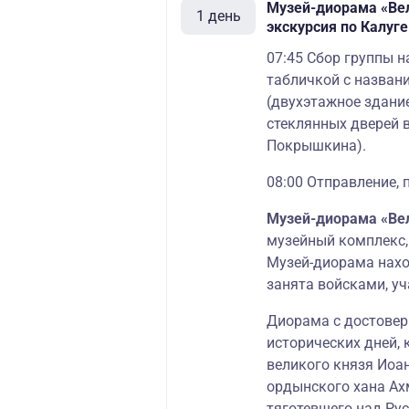
Музей-диорама «Вел
1 день
экскурсия по Калуге
07:45 Сбор группы н
табличкой с названи
(двухэтажное здание
стеклянных дверей в
Покрышкина).
08:00 Отправление, 
Музей-диорама «Вел
музейный комплекс,
Музей-диорама наход
занята войсками, у
Диорама с достовер
исторических дней,
великого князя Иоан
ордынского хана Ахм
тяготевшего над Рус