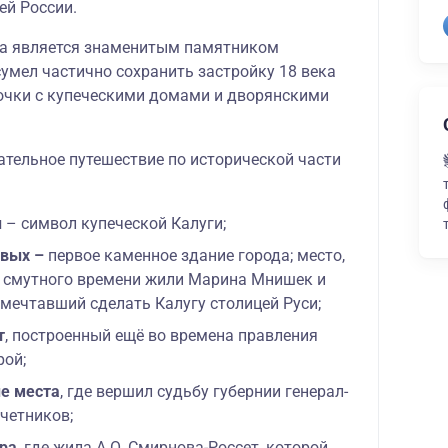
ей России.
да является знаменитым памятником
 сумел частично сохранить застройку 18 века
очки с купеческими домами и дворянскими
ательное путешествие по исторической части
ы
– символ купеческой Калуги;
вых –
первое каменное здание города; место,
а смутного времени жили Марина Мнишек и
 мечтавший сделать Калугу столицей Руси;
т
, построенный ещё во времена правления
рой;
е места
, где вершил судьбу губернии генерал-
четников;
ра
, где жила А.О. Смирнова-Россет, которой