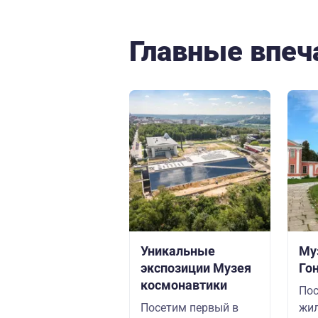
Главные впеч
Уникальные
Му
экспозиции Музея
Го
космонавтики
Пос
Посетим первый в
жил