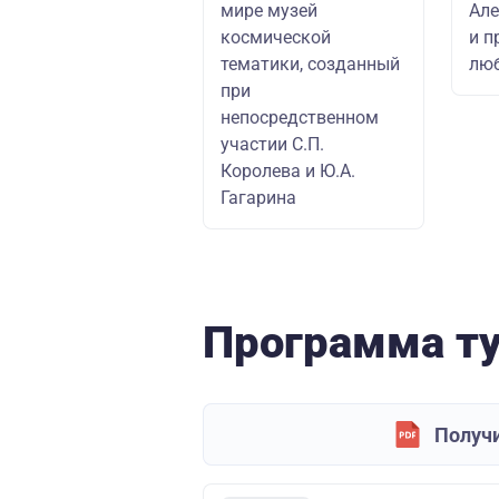
мире музей
Але
космической
и п
тематики, созданный
люб
при
непосредственном
участии С.П.
Королева и Ю.А.
Гагарина
Программа т
Получи