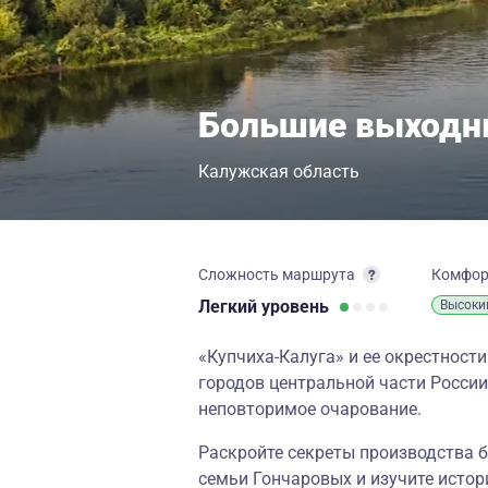
Большие выходны
Калужская область
Сложность маршрута
Комфо
Легкий
уровень
Высоки
«Купчиха-Калуга» и ее окрестност
городов центральной части Росси
неповторимое очарование.
Раскройте секреты производства 
семьи Гончаровых и изучите истор