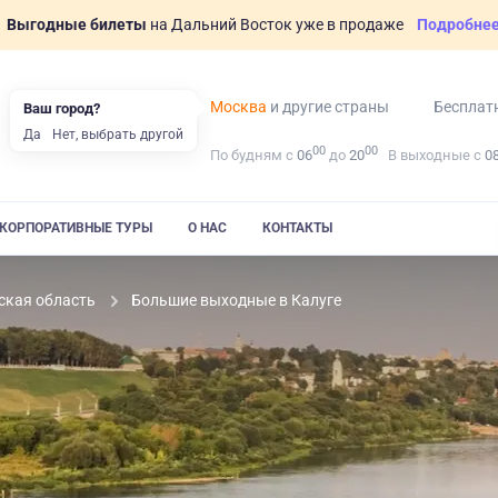
Выгодные билеты
на Дальний Восток уже в продаже
Подробне
Москва
и другие страны
Бесплат
Ваш город?
Да
Нет, выбрать другой
00
00
По будням с
06
до
20
В выходные с
0
КОРПОРАТИВНЫЕ ТУРЫ
О НАС
КОНТАКТЫ
ская область
Большие выходные в Калуге