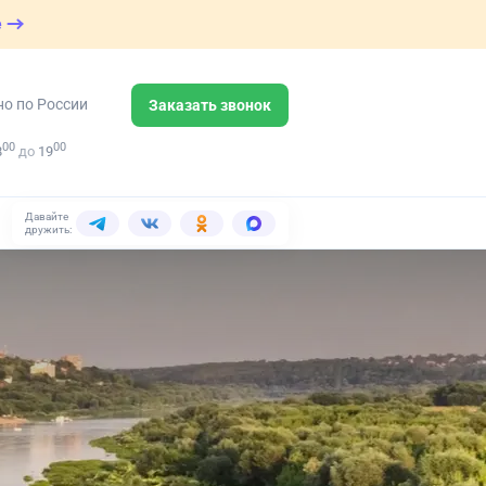
е
но по России
Заказать звонок
00
00
8
до
19
Давайте
дружить: