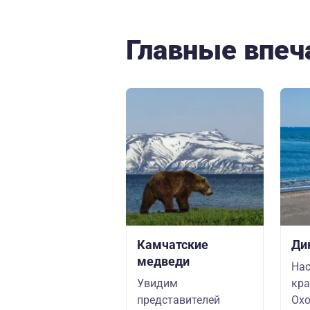
Главные впеч
Камчатские
Ди
медведи
На
Увидим
кра
представителей
Охо