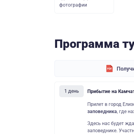
фотографии
Программа т
Получи
1 день
Прибытие на Камчат
Прилет в город Елиз
заповедника
, где н
Здесь нас будет жда
заповеднике. Участ