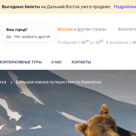
Выгодные билеты
на Дальний Восток уже в продаже
Подробне
Москва
и другие страны
Бесплат
Ваш город?
Да
Нет, выбрать другой
00
00
По будням с
06
до
20
В выходные с
0
КОРПОРАТИВНЫЕ ТУРЫ
О НАС
КОНТАКТЫ
тка
Большое южное путешествие по Камчатке