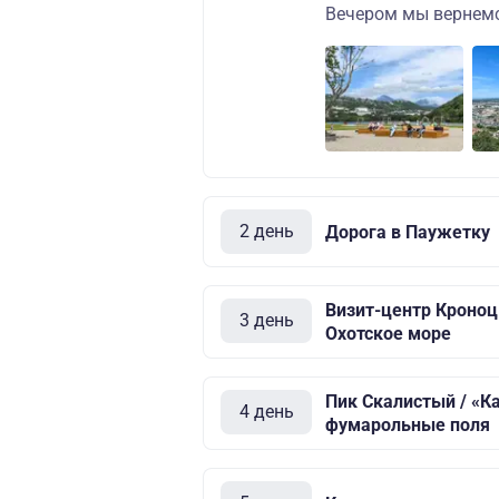
Вечером мы вернемс
2 день
Дорога в Паужетку
Визит-центр Кроноц
3 день
Охотское море
Пик Скалистый / «К
4 день
фумарольные поля