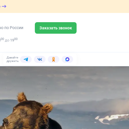
е
но по России
Заказать звонок
00
00
8
до
19
Давайте
дружить: