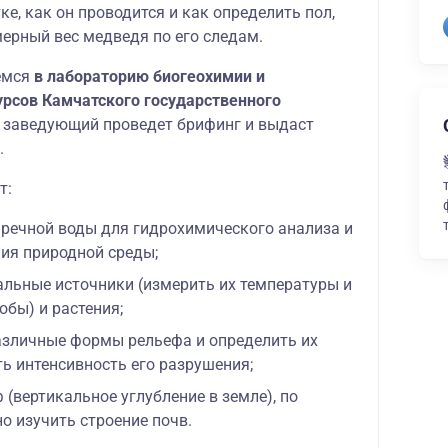
е, как он проводится и как определить пол,
мерный вес медведя по его следам.
емся
в лабораторию биогеохимии и
рсов Камчатского государственного
ее заведующий проведет брифинг и выдаст
.
т:
 речной воды для гидрохимического анализа и
ния природной среды;
альные источники (измерить их температуры и
обы) и растения;
азличные формы рельефа и определить их
ть интенсивность его разрушения;
(вертикальное углубление в земле), по
о изучить строение почв.