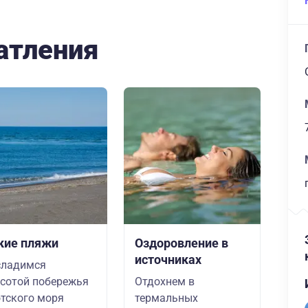
атления
кие пляжи
Оздоровление в
источниках
сладимся
сотой побережья
Отдохнем в
тского моря
термальных