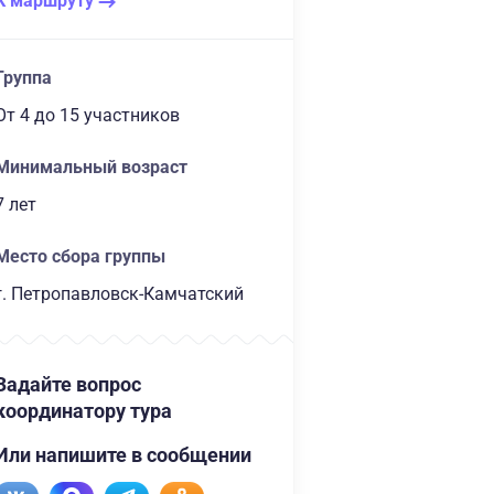
К маршруту
Группа
От 4
до 15 участников
Минимальный возраст
7 лет
Место сбора группы
г. Петропавловск-Камчатский
Задайте вопрос
координатору тура
Или напишите в сообщении