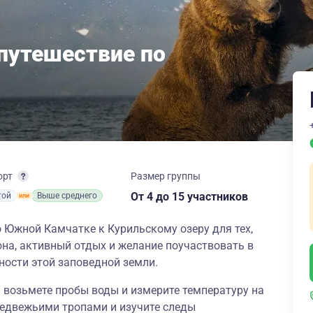
путешествие по
орт
Размер группы
От 4
до 15 участников
той
Выше среднего
 Южной Камчатке к Курильскому озеру для тех,
она, активный отдых и желание поучаствовать в
ности этой заповедной земли.
 возьмете пробы воды и измерите температуру на
медвежьими тропами и изучите следы