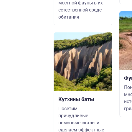
местной фауны в их
естественной среде
обитания
Фу
По
мн
Кутхины баты
ист
Посетим
гря
причудливые
пемзовые скалы и
сделаем эффектные