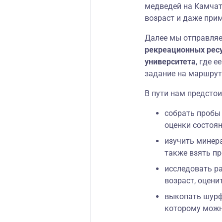
медведей на Камчатк
возраст и даже при
Далее мы отправля
рекреационных ресу
университета
, где 
задание на маршрут
В пути нам предстои
собрать пробы
оценки состоя
изучить минер
также взять пр
исследовать р
возраст, оцени
выкопать шурф 
которому можн