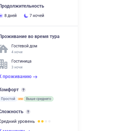
Продолжительность
8 дней
7 ночей
Проживание во время тура
Гостевой дом
4 ночи
Гостиница
3 ночи
К проживанию
Комфорт
Простой
Выше среднего
Сложность
Средний
уровень