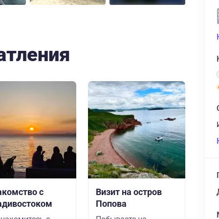
атления
акомство с
Визит на остров
адивостоком
Попова