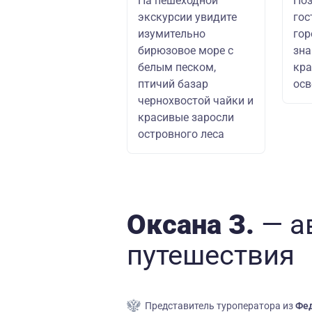
На пешеходной
Поз
экскурсии увидите
го
изумительно
гор
бирюзовое море с
зна
белым песком,
кра
птичий базар
ос
чернохвостой чайки и
красивые заросли
островного леса
Оксана З.
— а
путешествия
Представитель туроператора из
Фед