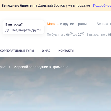
Выгодные билеты
на Дальний Восток уже в продаже
Подробне
Москва
и другие страны
Бесплат
Ваш город?
Да
Нет, выбрать другой
00
00
По будням с
06
до
20
В выходные с
0
КОРПОРАТИВНЫЕ ТУРЫ
О НАС
КОНТАКТЫ
рье
Морской заповедник в Приморье