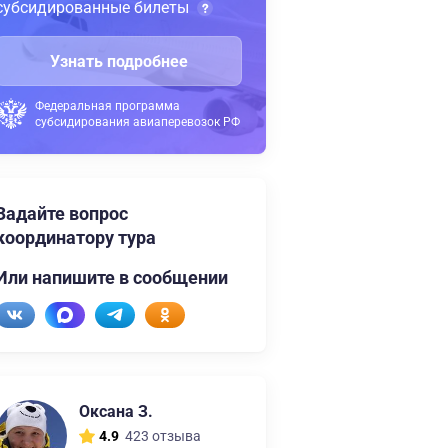
субсидированные билеты
Узнать подробнее
Федеральная программа
субсидирования авиаперевозок РФ
Задайте вопрос
координатору тура
Или напишите в сообщении
Оксана З.
423 отзыва
4.9