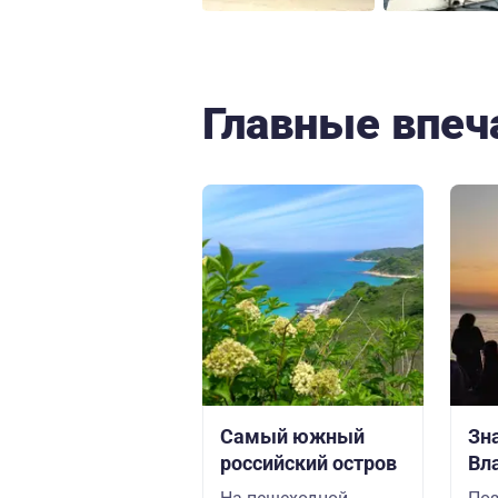
Главные впеч
Самый южный
Зн
российский остров
Вл