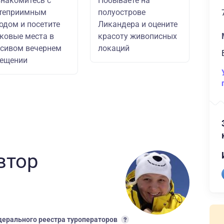
накомитесь с
Побываете на
степриимным
полуострове
одом и посетите
Ликандера и оцените
ковые места в
красоту живописных
сивом вечернем
локаций
вещении
втор
ерального реестра туроператоров