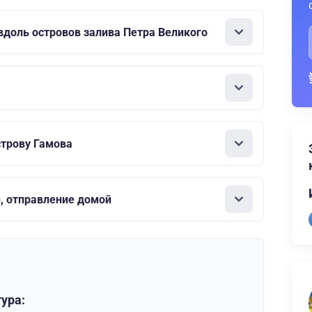
вдоль островов залива Петра Великого
строву Гамова
, отправление домой
ура: