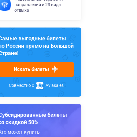
направлений и 23 вида
отдыха
Самые выгодные билеты
по России прямо на Большой
Стране!
Искать билеты
Совместно с
Aviasales
Субсидированные билеты
со скидкой 50%
Кто может купить