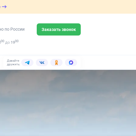
е
но по России
Заказать звонок
00
00
8
до
19
Давайте
дружить: