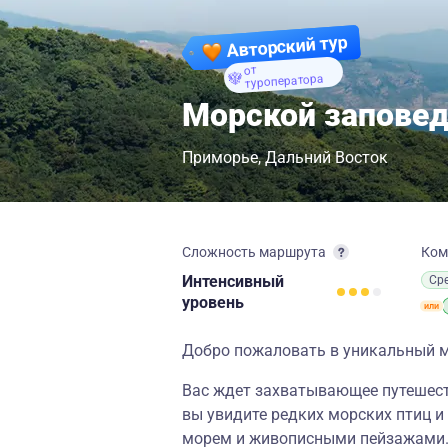
Авторский тур
от
туроператора
Морской заповед
Приморье
Дальний Восток
Сложность маршрута
Ком
Интенсивный
Ср
уровень
Добро пожаловать в уникальный 
Вас ждет захватывающее путешест
вы увидите редких морских птиц и
морем и живописными пейзажами