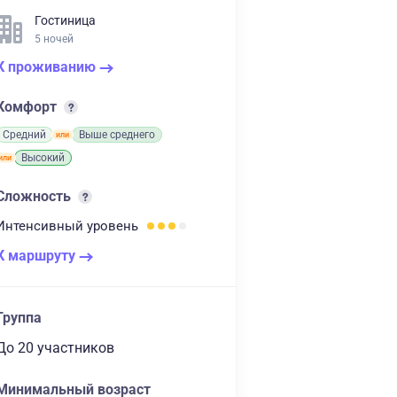
Гостиница
5 ночей
К проживанию
Комфорт
Средний
Выше среднего
Высокий
Сложность
Интенсивный
уровень
К маршруту
Группа
до 20 участников
Минимальный возраст