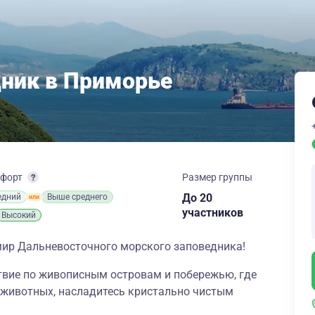
ник в Приморье
форт
Размер группы
до 20
едний
Выше среднего
участников
Высокий
мир Дальневосточного морского заповедника!
вие по живописным островам и побережью, где
 животных, насладитесь кристально чистым
.