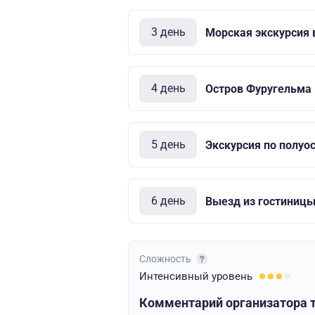
3 день
Морская экскурсия 
4 день
Остров Фуругельма
5 день
Экскурсия по полуо
6 день
Выезд из гостиницы
Сложность
Интенсивный
уровень
Комментарий организатора т