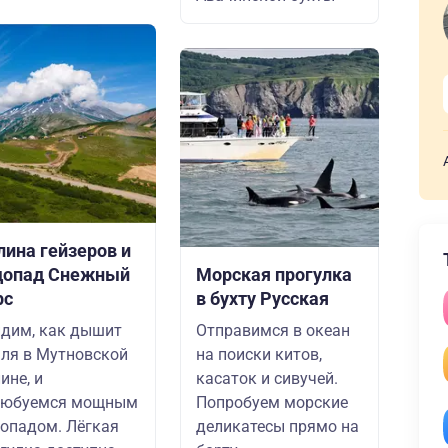
лина гейзеров и
допад Снежный
Морская прогулка
рс
в бухту Русская
дим, как дышит
Отправимся в океан
ля в Мутновской
на поиски китов,
ине, и
касаток и сивучей.
любуемся мощным
Попробуем морские
опадом. Лёгкая
деликатесы прямо на