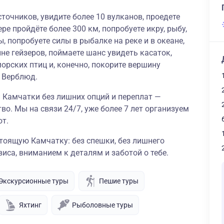
точников, увидите более 10 вулканов, проедете
ре пройдёте более 300 км, попробуете икру, рыбу,
, попробуете силы в рыбалке на реке и в океане,
не гейзеров, поймаете шанс увидеть касаток,
орских птиц и, конечно, покорите вершину
и Верблюд.
 Камчатки без лишних опций и переплат —
во. Мы на связи 24/7, уже более 7 лет организуем
ют.
тоящую Камчатку: без спешки, без лишнего
виса, вниманием к деталям и заботой о тебе.
Экскурсионные туры
Пешие туры
Яхтинг
Рыболовные туры