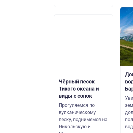
До
Чёрный песок
во
Тихого океана и
Ба
виды с сопок
Уви
Прогуляемся по
зем
вулканическому
дол
песку, поднимемся на
по
Никольскую и
вод