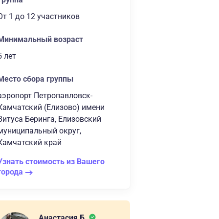
От 1
до 12 участников
Минимальный возраст
5 лет
Место сбора группы
аэропорт Петропавловск-
Камчатский (Елизово) имени
Витуса Беринга, Елизовский
муниципальный округ,
Камчатский край
Узнать стоимость из Вашего
города
Анастасия Б.