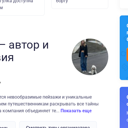
гулка доступна
борту
ем
— автор
и
вия
ются невообразимые пейзажи и уникальные
аем путешественникам раскрывать все тайны
 компания объединяет те...
Показать еще
Смотреть туры организатора