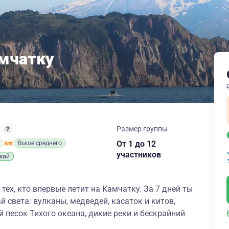
амчатку
т
Размер группы
От 1
до 12
Выше среднего
участников
кий
тех, кто впервые летит на Камчатку. За 7 дней ты
й света: вулканы, медведей, касаток и китов,
й песок Тихого океана, дикие реки и бескрайний