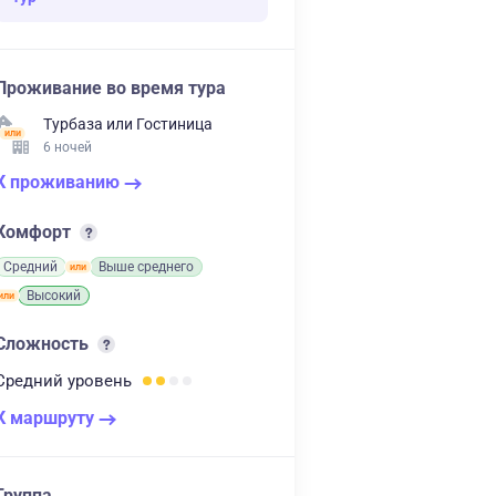
Проживание во время тура
Турбаза
или
Гостиница
6 ночей
К проживанию
Комфорт
Средний
Выше среднего
Высокий
Сложность
Средний
уровень
К маршруту
Группа