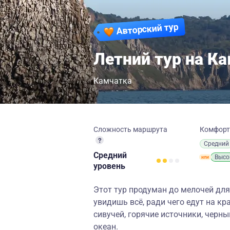
Авторский тур
Летний тур на К
Камчатка
Сложность маршрута
Комфор
Средний
Средний
Высо
уровень
Этот тур продуман до мелочей для 
увидишь всё, ради чего едут на кра
сивучей, горячие источники, черны
океан.