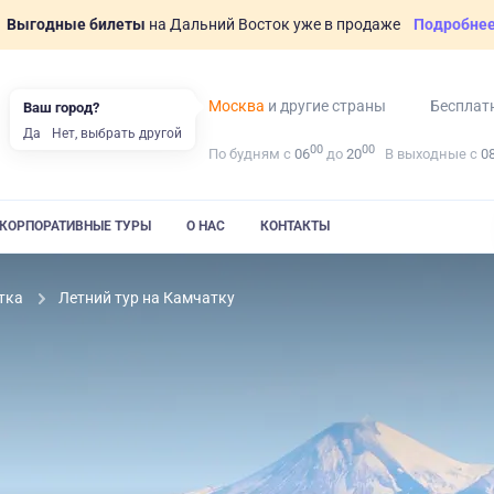
Выгодные билеты
на Дальний Восток уже в продаже
Подробне
Москва
и другие страны
Бесплат
Ваш город?
Да
Нет, выбрать другой
00
00
По будням с
06
до
20
В выходные с
0
КОРПОРАТИВНЫЕ ТУРЫ
О НАС
КОНТАКТЫ
тка
Летний тур на Камчатку