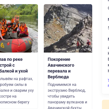
лав по реке
Покорение
строй с
Авачинского
балкой и ухой
перевала и
Верблюда
лывём на рафтах,
робуем силы в
Поднимемся на
алке и сварим уху
экструзию Верблюд,
костре на
чтобы увидеть
описном берегу
панораму вулканов и
Авачинской бухты