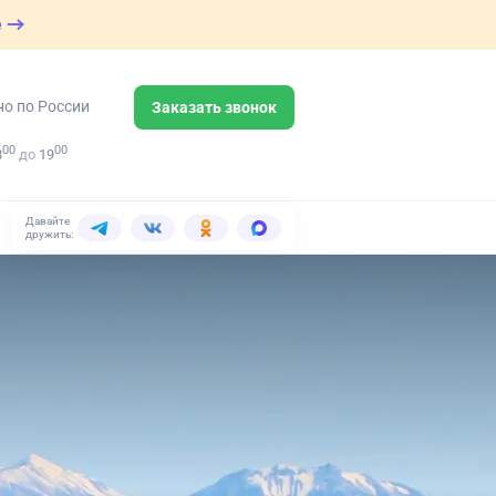
е
но по России
Заказать звонок
00
00
8
до
19
Давайте
дружить: