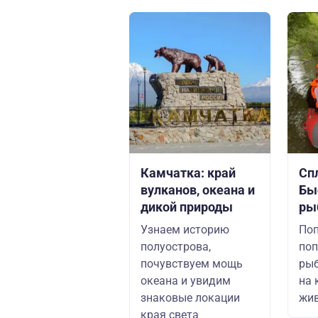
Камчатка: край
Сп
вулканов, океана и
Бы
дикой природы
ры
Узнаем историю
Поп
полуострова,
поп
почувствуем мощь
рыб
океана и увидим
на 
знаковые локации
жив
края света