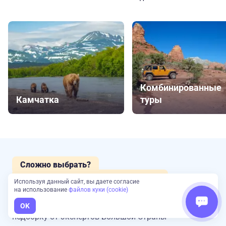
Комбинированные
Камчатка
туры
Сложно выбрать?
Наш эксперт подберет туры для вас
Используя данный сайт, вы даете согласие
на использование
файлов куки (cookie)
Оставьте заявку и получите консультацию
и
OK
подборку от экспертов Большой Страны