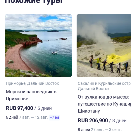
Похожие туры
Приморье
Дальний Восток
Сахалин и Курильские ост
Дальний Восток
Морской заповедник в
От вулканов до мысов:
Приморье
путешествие по Кунаши
RUB 97,400
/ 6 дней
Шикотану
6 дней
7 авг. — 12 авг.
+7
RUB 206,900
/ 8 дней
8 дней
27 авг. — 3 сент.