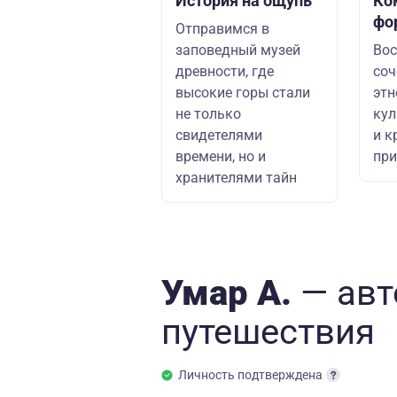
История на ощупь
Ко
фо
Отправимся в
заповедный музей
Вос
древности, где
со
высокие горы стали
этн
не только
кул
свидетелями
и к
времени, но и
пр
хранителями тайн
Умар А.
— авт
путешествия
Личность подтверждена