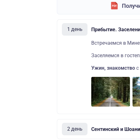
Получи
1 день
Прибытие. Заселен
Встречаемся в Мине
Заселяемся в госте
Ужин, знакомство
с
2 день
Сентинский и Шоан