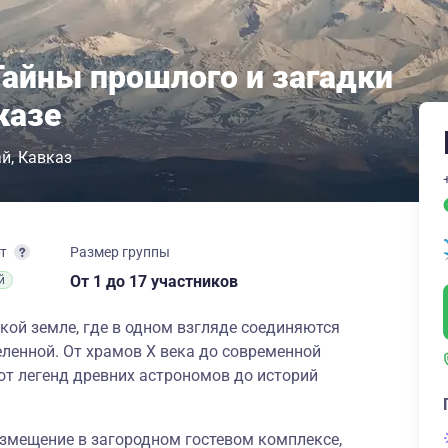
Тайны прошлого и загадки
казе
ай
Кавказ
рт
Размер группы
От 1
до 17 участников
й
кой земле, где в одном взгляде соединяются
еленной. От храмов X века до современной
от легенд древних астрономов до историй
азмещение в загородном гостевом комплексе,