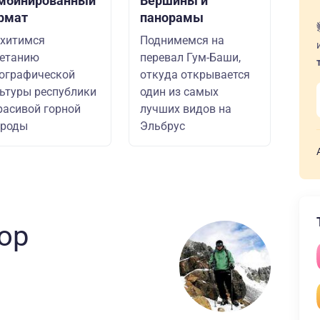
мбинированный
Вершины и
рмат
панорамы
хитимся
Поднимемся на
четанию
перевал Гум-Баши,
ографической
откуда открывается
ьтуры республики
один из самых
расивой горной
лучших видов на
ироды
Эльбрус
ор