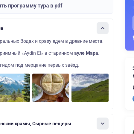
ть программу тура в pdf
ие
ральных Водах и сразу едем в древние места.
приимный «Aydin El» в старинном
ауле Мара
.
 гидом под мерцание первых звёзд.
инский храмы, Сырные пещеры