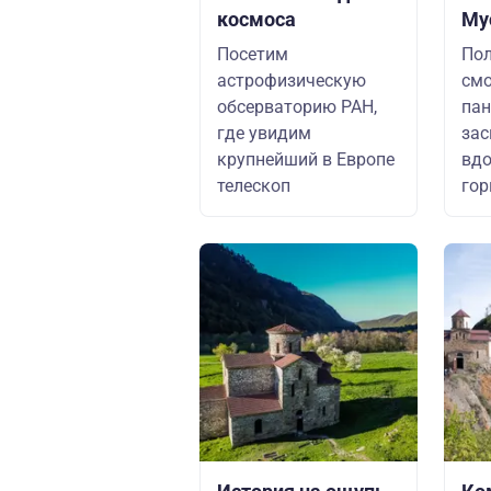
космоса
Му
Посетим
Пол
астрофизическую
см
обсерваторию РАН,
па
где увидим
зас
крупнейший в Европе
вдо
телескоп
гор