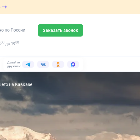
е
но по России
Заказать звонок
00
00
8
до
19
Давайте
дружить:
щего на Кавказе