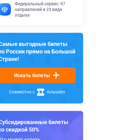
Федеральный сервис: 97
направлений и 23 вида
отдыха
Самые выгодные билеты
по России прямо на Большой
Стране!
Искать билеты
Совместно с
Aviasales
Субсидированные билеты
со скидкой 50%
Кто может купить