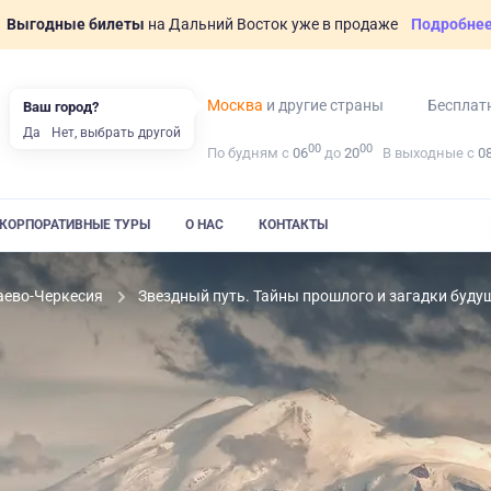
Выгодные билеты
на Дальний Восток уже в продаже
Подробне
Москва
и другие страны
Бесплат
Ваш город?
Да
Нет, выбрать другой
00
00
По будням с
06
до
20
В выходные с
0
КОРПОРАТИВНЫЕ ТУРЫ
О НАС
КОНТАКТЫ
аево-Черкесия
Звездный путь. Тайны прошлого и загадки буду