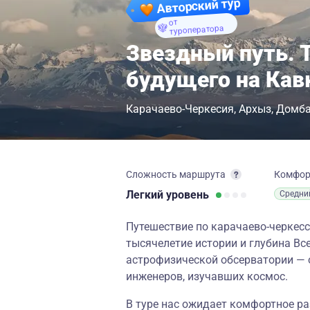
Авторский тур
от
туроператора
Звездный путь. 
будущего на Кав
Карачаево-Черкесия
Архыз
Домб
Сложность маршрута
Комфо
Легкий
уровень
Средни
Путешествие по карачаево-черкесс
тысячелетие истории и глубина Вс
астрофизической обсерватории — 
инженеров, изучавших космос.
В туре нас ожидает комфортное р