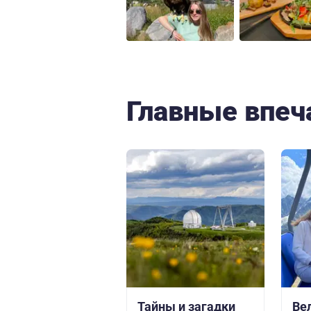
Главные впеч
Тайны и загадки
Ве