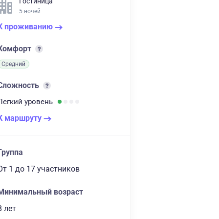
Гостиница
5 ночей
К проживанию
Комфорт
Средний
Сложность
Легкий
уровень
К маршруту
Группа
От 1
до 17 участников
Минимальный возраст
8 лет