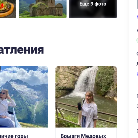
Еще 9 фото
атления
личие горы
Брызги Медовых