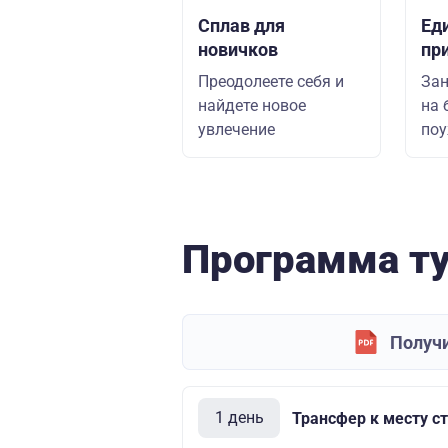
Сплав для
Ед
новичков
пр
Преодолеете себя и
Зан
найдете новое
на 
увлечение
поу
Программа т
Получи
1 день
Трансфер к месту с