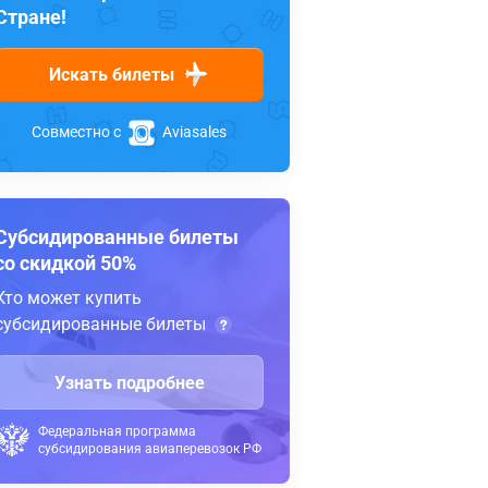
Стране!
Искать билеты
Совместно с
Aviasales
Субсидированные билеты
со скидкой 50%
Кто может купить
субсидированные билеты
Узнать подробнее
Федеральная программа
субсидирования авиаперевозок РФ