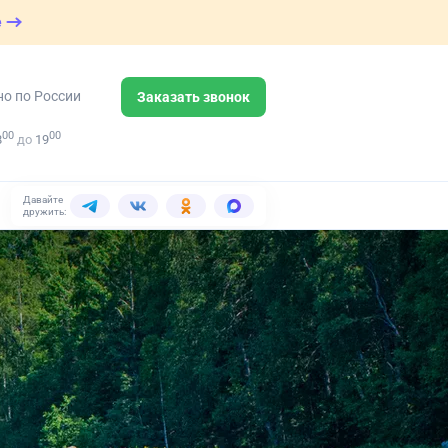
е
но по России
Заказать звонок
00
00
8
до
19
Давайте
дружить: