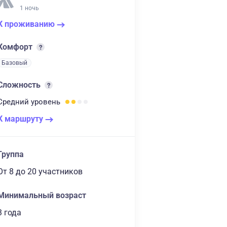
1 ночь
К проживанию
Комфорт
Базовый
Сложность
Средний
уровень
К маршруту
Группа
От 8
до 20 участников
Минимальный возраст
3 года