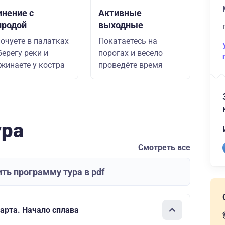
инение с
Активные
иродой
выходные
очуете в палатках
Покатаетесь на
берегу реки и
порогах и весело
жинаете у костра
проведёте время
ура
Смотреть все
ть программу тура в pdf
тарта. Начало сплава