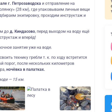
але г. Петрозаводска
и отправление на
олянку» (28 км), где упаковываем личные вещи
дбираем экипировку, проходим инструктаж и
км до
д. Киндасово
, перед выходом на воду ещё
структаж и вперёд!
очное занятие уже на воде.
воить технику гребли т. к. по ходу встретится
ый порог, после нескольких километров
тра,
ночёвка в палатках.
воде — 15 км.