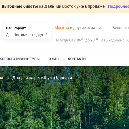
Выгодные билеты
на Дальний Восток уже в продаже
Подробне
Москва
и другие страны
Бесплат
Ваш город?
Да
Нет, выбрать другой
00
00
По будням с
06
до
20
В выходные с
0
КОРПОРАТИВНЫЕ ТУРЫ
О НАС
КОНТАКТЫ
ия
Два дня на реке Шуя в Карелии