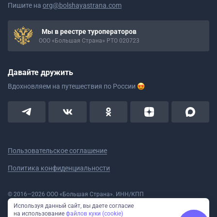
Пишите на
org@bolshayastrana.com
Мы в реестре туроператоров
ООО «Большая Страна» РТО 020723
Давайте дружить
Вдохновляем на путешествия
по России
Пользовательское соглашение
Политика конфиденциальности
© 2016—2026 ООО «Большая Страна». ИНН/КПП
5908078160/590801001 ОГРН 1185958020533
Используя данный сайт, вы даете согласие
Номер в реестре Роскомнадзора № 59-18-006319 (Приказ № 321 от
на использование
файлов куки (cookie)