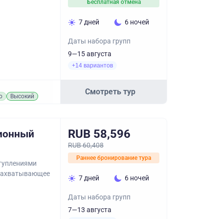
Бесплатная отмена
7 дней
6 ночей
Даты набора групп
9—15 августа
+14 вариантов
Смотреть тур
о
Высокий
RUB 58,596
сионный
RUB 60,408
Раннее бронирование тура
ступлениями
 захватывающее
7 дней
6 ночей
Даты набора групп
7—13 августа