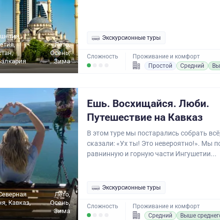
ушетия,
Экскурсионные туры
етия,
Лето,
стан,
Осень,
Сложность
Проживание и комфорт
Балкария
Зима
Простой
Средний
Вы
Ешь. Восхищайся. Люби.
Путешествие на Кавказ
В этом туре мы постарались собрать всё
сказали: «Ух ты! Это невероятно!». Мы 
равнинную и горную части Ингушетии...
Экскурсионные туры
Северная
Лето,
я, Кавказ,
Осень,
Сложность
Проживание и комфорт
Зима
Средний
Выше среднег