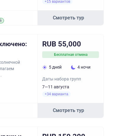
+15 вариантов
Смотреть тур
й
RUB 55,000
включено:
Бесплатная отмена
 солнечной
5 дней
4 ночи
длагаем
.
Даты набора групп
7—11 августа
+34 варианта
Смотреть тур