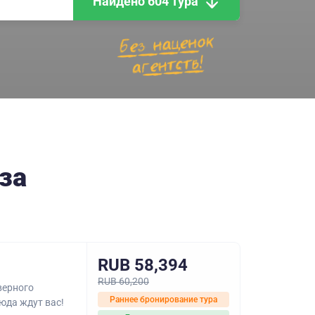
Найдено 604 тура
за
RUB 58,394
RUB 60,200
верного
Раннее бронирование тура
юда ждут вас!