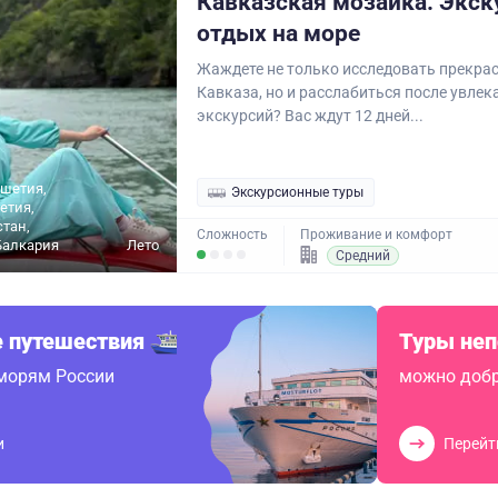
Кавказская мозаика. Экск
отдых на море
Жаждете не только исследовать прекр
Кавказа, но и расслабиться после увле
экскурсий? Вас ждут 12 дней...
ушетия,
Экскурсионные туры
етия,
стан,
Сложность
Проживание и комфорт
Балкария
Лето
Средний
 путешествия
Туры не
 морям России
можно добр
и
Перейт