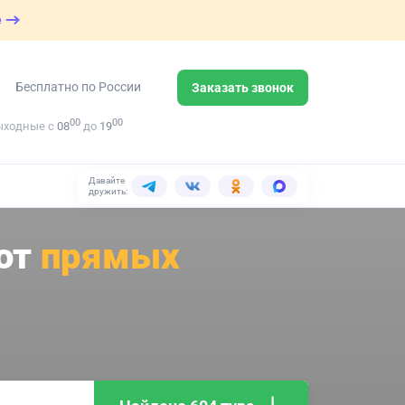
е
Бесплатно по России
Заказать звонок
00
00
ыходные с
08
до
19
Давайте
дружить:
 от
прямых