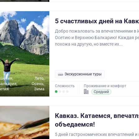
5 счастливых дней на Кав
Добро пожаловать за впечатлениями в 
Осетию и Верхнюю Балкарию! Каждая ре
похожа на другую, но вместе их...
Экскурсионные туры
ушетия,
Лето,
алкария,
Осень,
Сложность
Проживание и комфорт
етия
Зима
Средний
Кавказ. Катаемся, впечатл
объедаемся!
5 дней гастрономических впечатлений и