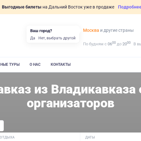
Выгодные билеты
на Дальний Восток уже в продаже
Подробне
Москва
и другие страны
Ваш город?
Да
Нет, выбрать другой
00
00
По будням с
06
до
20
В в
ВНЫЕ ТУРЫ
О НАС
КОНТАКТЫ
авказ из Владикавказа
организаторов
 ОТДЫХА
ДАТЫ