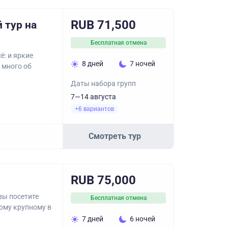
RUB 71,500
 тур на
Бесплатная отмена
ё: и яркие
8 дней
7 ночей
 много об
Даты набора групп
7—14 августа
+6 вариантов
Смотреть тур
RUB 75,000
вы посетите
Бесплатная отмена
мому крупному в
7 дней
6 ночей