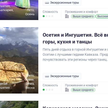
ерная
Экскурсионные туры
ушетия,
алкария,
Лето,
Сложность
Проживание и комфорт
Осень
Выше среднего
Высоки
Осетия и Ингушетия. Всё 
горы, кухня и танцы
Пять дней отдыха в горной Ингушетии и
Осетии с лучшими гидами Кавказа. Пре
почувствовать эти регионы через танец..
Лето,
Экскурсионные туры
Осень,
ерная
Зима,
Сложность
Проживание и комфорт
ушетия
Весна
Выше среднего