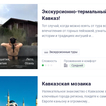
Экскурсионно-термальный
Кавказ!
Тот случай, когда можно взять от тура вс
впечатления от горных пейзажей, узнать
истории и традициях ингушей и...
Экскурсионные туры
ушетия,
Лето,
Сложность
Проживание и комфорт
етия
Осень
Средний
Кавказская мозаика
Увлекательное знакомство с Кавказом: 
ключевые города региона, поедете к са
Европе каньону и огромному...