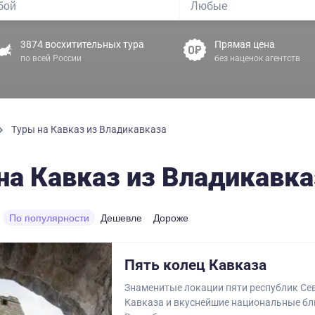
3874 восхитительных тура
Прямая цена
по всей России
без наценок агентств
Туры на Кавказ из Владикавказа
на Кавказ из Владикавка
По популярности
Дешевле
Дороже
Пять колец Кавказа
Знаменитые локации пяти республик Се
Кавказа и вкуснейшие национальные бл