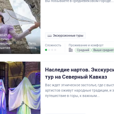
Вы побываете в средневековом городе...
стан,
Экскурсионные туры
рдино-
еверная
Лето,
Сложность
Проживание и комфорт
ушетия
Осень
Средний
Выше среднег
Наследие нартов. Экскур
тур на Северный Кавказ
Вас ждет этническое застолье, где с вы
артистов оживут народные традиции, и
путешествие в горы, к важным...