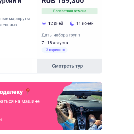
RUB 159,300
урсии и
Бесплатная отмена
асные маршруты
12 дней
11 ночей
кательных
Даты набора групп
7—18 августа
+3 варианта
Смотреть тур
подалеку
аться на машине
и