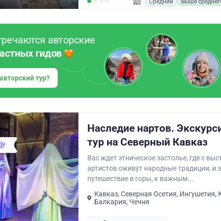
Средний
Выше среднег
тречаются авторские
частных гидов
 авторский тур?
Наследие нартов. Экскур
тур на Северный Кавказ
Вас ждет этническое застолье, где с вы
артистов оживут народные традиции, и
путешествие в горы, к важным...
Кавказ, Северная Осетия, Ингушетия, 
Балкария, Чечня