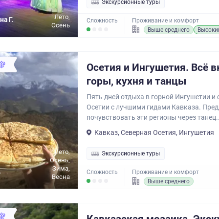
Экскурсионные туры
Лето,
на Г.
Сложность
Проживание и комфорт
Осень
Выше среднего
Высоки
Осетия и Ингушетия. Всё 
горы, кухня и танцы
Пять дней отдыха в горной Ингушетии и
Осетии с лучшими гидами Кавказа. Пре
почувствовать эти регионы через танец..
Кавказ, Северная Осетия, Ингушетия
Лето,
Экскурсионные туры
Осень,
Зима,
.
Сложность
Проживание и комфорт
Весна
Выше среднего