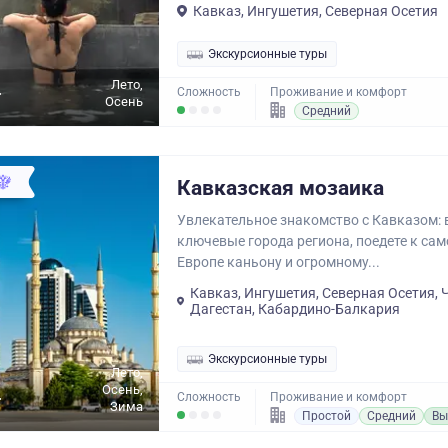
Кавказ, Ингушетия, Северная Осетия
Экскурсионные туры
Лето,
.
Сложность
Проживание и комфорт
Осень
Средний
Кавказская мозаика
Увлекательное знакомство с Кавказом: 
ключевые города региона, поедете к са
Европе каньону и огромному...
Кавказ, Ингушетия, Северная Осетия, 
Дагестан, Кабардино-Балкария
Экскурсионные туры
Лето,
Осень,
.
Сложность
Проживание и комфорт
Зима
Простой
Средний
Вы