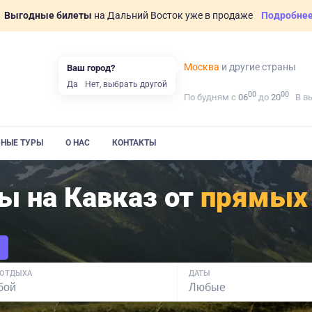
Выгодные билеты
на Дальний Восток уже в продаже
Подробне
Москва
и другие страны
Ваш город?
Да
Нет, выбрать другой
00
00
По будням с
06
до
20
В в
ВНЫЕ ТУРЫ
О НАС
КОНТАКТЫ
ы на Кавказ от
прямых
 ОТДЫХА
ДАТЫ