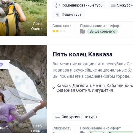
Комбинированные туры
Экскурси
Пешие туры
Лето,
.
Сложность
Проживание и комфорт
Осень
Выше среднего
Пять колец Кавказа
Знаменитые локации пяти республик Се
Кавказа и вкуснейшие национальные бл
Вы побываете в средневековом городе...
Кавказ, Дагестан, Чечня, Кабардино-Б
Северная Осетия, Ингушетия
Экскурсионные туры
Лето,
на Г.
Сложность
Проживание и комфорт
Осень