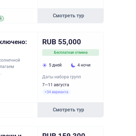
Смотреть тур
й
RUB 55,000
включено:
Бесплатная отмена
 солнечной
5 дней
4 ночи
длагаем
.
Даты набора групп
7—11 августа
+34 варианта
Смотреть тур