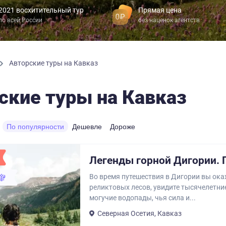
2021 восхитительный тур
Прямая цена
по всей России
без наценок агентств
Авторские туры на Кавказ
ские туры на Кавказ
По популярности
Дешевле
Дороже
Легенды горной Дигории. 
Во время путешествия в Дигории вы ока
реликтовых лесов, увидите тысячелетни
могучие водопады, чья сила и...
Северная Осетия, Кавказ