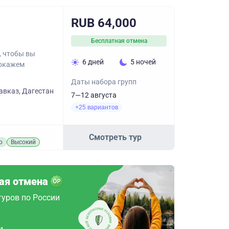
RUB 64,000
Бесплатная отмена
, чтобы вы
6 дней
5 ночей
покажем
Даты набора групп
авказ, Дагестан
7—12 августа
+25 вариантов
Смотреть тур
о
Высокий
ая отмена
туров по России
и