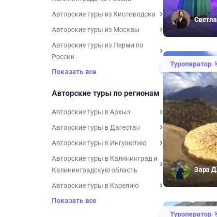
Авторские туры из Кисловодска
Светла
Авторские туры из Москвы
Авторские туры из Перми по
России
Туроператор
Показать все
Авторские туры по регионам
Авторские туры в Архыз
Авторские туры в Дагестан
Авторские туры в Ингушетию
Авторские туры в Калининград и
Зара Д
Калининградскую область
Авторские туры в Карелию
Показать все
Туроператор