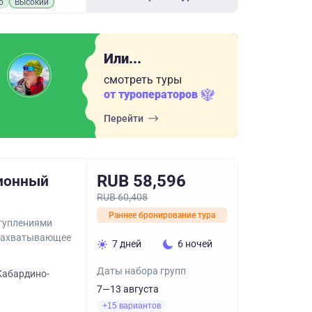
о
Высокий
Или...
смотреть туры
от туроператоров
Перейти
RUB 58,596
сионный
RUB 60,408
Раннее бронирование тура
ступлениями
 захватывающее
7 дней
6 ночей
Даты набора групп
Кабардино-
7—13 августа
+15 вариантов