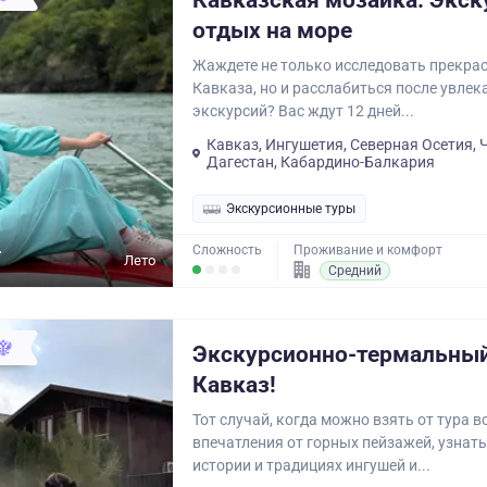
Кавказская мозаика. Экск
отдых на море
Жаждете не только исследовать прекр
Кавказа, но и расслабиться после увле
экскурсий? Вас ждут 12 дней...
Кавказ, Ингушетия, Северная Осетия, 
Дагестан, Кабардино-Балкария
Экскурсионные туры
.
Сложность
Проживание и комфорт
Лето
Средний
Экскурсионно-термальный
Кавказ!
Тот случай, когда можно взять от тура вс
впечатления от горных пейзажей, узнать
истории и традициях ингушей и...