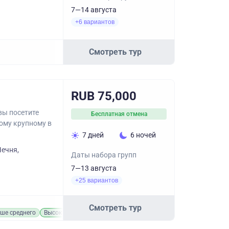
7—14 августа
+6 вариантов
Смотреть тур
RUB 75,000
вы посетите
Бесплатная отмена
мому крупному в
7 дней
6 ночей
Чечня,
Даты набора групп
7—13 августа
+25 вариантов
Смотреть тур
ше среднего
Высокий