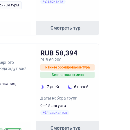
+2 варианта
онные туры
Смотреть тур
RUB 58,394
RUB 60,200
верного
Раннее бронирование тура
юда ждут вас!
Бесплатная отмена
алкария,
7 дней
6 ночей
Даты набора групп
9—15 августа
+14 вариантов
Смотреть тур