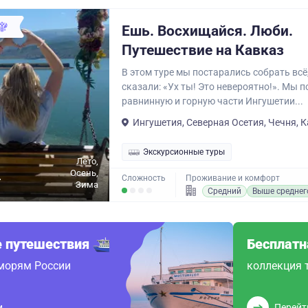
Ешь. Восхищайся. Люби.
Путешествие на Кавказ
В этом туре мы постарались собрать всё
сказали: «Ух ты! Это невероятно!». Мы 
равнинную и горную части Ингушетии...
Ингушетия, Северная Осетия, Чечня, К
Экскурсионные туры
Лето,
Осень,
.
Сложность
Проживание и комфорт
Зима
Средний
Выше среднег
 путешествия
Бесплатн
 морям России
коллекция 
и
Перейт