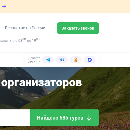
е
Бесплатно по России
Заказать звонок
00
00
ыходные с
08
до
19
Давайте
дружить:
организаторов
Найдено 585 туров