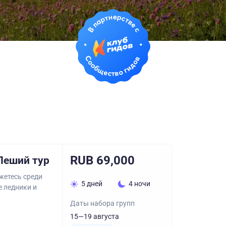
RUB 69,000
Пеший тур
жетесь среди
5 дней
4 ночи
е ледники и
Даты набора групп
15—19 августа