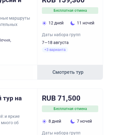
RUB 159,300
урсии и
Бесплатная отмена
асные маршруты
12 дней
11 ночей
кательных
Даты набора групп
Чечня,
7—18 августа
+3 варианта
Смотреть тур
RUB 71,500
 тур на
Бесплатная отмена
ё: и яркие
8 дней
7 ночей
 много об
Даты набора групп