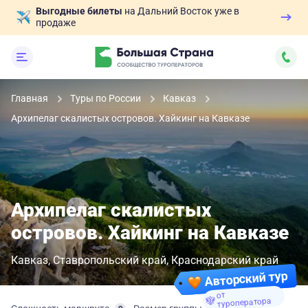
Выгодные билеты
на Дальний Восток уже в
продаже
Главная
Туры по России
Кавказ
Архипелаг скалистых островов. Хайкинг на Кавказе
Архипелаг скалистых
островов. Хайкинг на Кавказе
Кавказ
Ставропольский край
Краснодарский край
Авторский тур
от
туроператора