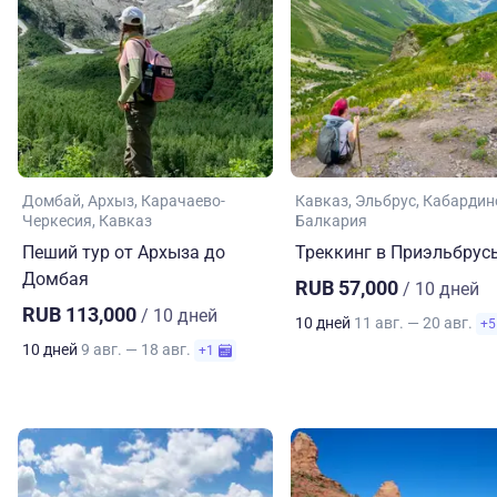
Домбай
Архыз
Карачаево-
Кавказ
Эльбрус
Кабардин
Черкесия
Кавказ
Балкария
Пеший тур от Архыза до
Треккинг в Приэльбрус
Домбая
RUB 57,000
/ 10 дней
RUB 113,000
/ 10 дней
10 дней
11 авг. — 20 авг.
+5
10 дней
9 авг. — 18 авг.
+1