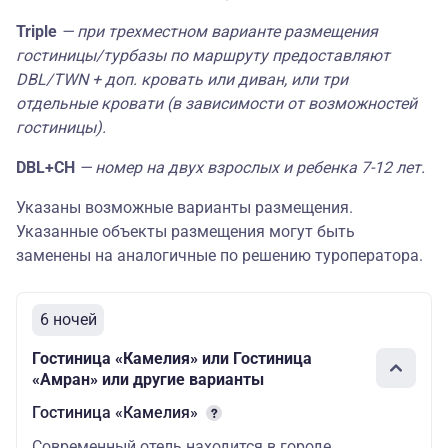
Triple
— при трехместном варианте размещения
Парк отель
гостиницы/турбазы по маршруту предоставляют
Владикавказ
стандарт
193500
243000
1650
5* —
DBL/TWN + доп. кровать или диван, или три
Туркомплекс
отдельные кровати (в зависимости от возможностей
гостиницы).
DBL+СH
— номер на двух взрослых и ребенка 7-12 лет.
Указаны возможные варианты размещения.
Указанные объекты размещения могут быть
заменены на аналогичные по решению туроператора.
6 ночей
Гостиница «Камелия» или Гостиница
«Амран» или другие варианты
Гостиница «Камелия»
Современный отель находится в городе