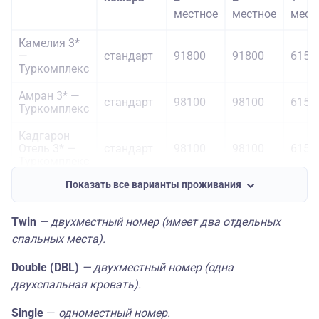
местное
местное
мест
Камелия 3*
—
стандарт
91800
91800
6150
Туркомплекс
Амран 3* —
стандарт
98100
98100
6150
Туркомплекс
Кадгарон
Отель 3* —
стандарт
98100
98100
6150
Туркомплекс
Показать все варианты проживания
стандарт
104400
104400
7000
Отель
Планета
Люкс 3* —
Twin
— двухместный номер (имеет два отдельных
Туркомплекс
полулюкс
110700
110700
8265
спальных места).
Double (DBL)
— двухместный номер (одна
стандарт
132300
132300
1051
Гостиница
двухспальная кровать).
Владикавказ
4* —
Single
—
одноместный номер.
Туркомплекс
комфорт
138600
138600
1137