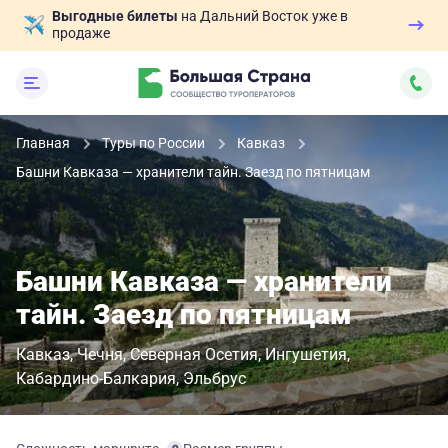
Выгодные билеты
на Дальний Восток уже в
продаже
Главная
Туры по России
Кавказ
Башни Кавказа — хранители тайн. Заезд по пятницам
Башни Кавказа — хранители
тайн. Заезд по пятницам
Кавказ
Чечня
Северная Осетия
Ингушетия
Кабардино-Балкария
Эльбрус