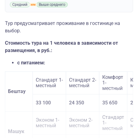
Средний
Выше среднего
Тур предусматривает проживание в гостинице на
выбор.
Стоимость тура на 1 человека в зависимости от
размещения, в руб.:
с питанием:
Комфорт
Стандарт 1-
Стандарт 2-
Ко
1-
местный
местный
ме
местный
Бештау
33 100
24 350
35 650
25 
Стандарт
Эконом 1-
Эконом 2-
Ста
1-
местный
местный
ме
местный
Машук