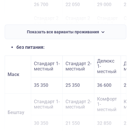
26 700
22 050
29 000
22 
Стандарт 2
Стандарт 2
Стандарт
Ст
кат. 1-
кат. 2-
1 кат. 1-
кат
местный
местный
местный
ме
Наутилус
Показать все варианты проживания
25 200
21 200
27 700
22 
без питания:
Делюкс
Стандарт 1-
Стандарт 2-
Де
1-
местный
местный
ме
местный
Маск
35 350
25 350
36 600
25 
Комфорт
Стандарт 1-
Стандарт 2-
Ко
1-
местный
местный
ме
местный
Бештау
30 350
21 550
32 850
22 