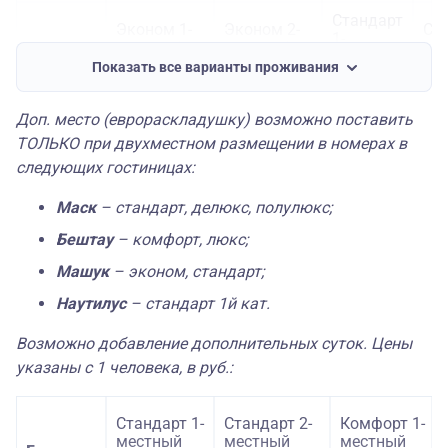
Стандарт
Эконом 1-
Эконом 2-
Ста
1-
местный
местный
ме
местный
Машук
Показать все варианты проживания
24 850
20 200
27 100
20 
Доп. место (еврораскладушку) возможно поставить
ТОЛЬКО при двухместном размещении в номерах в
Стандарт 2
Стандарт 2
Стандарт
Ст
следующих гостиницах:
кат. 1-
кат. 2-
1 кат. 1-
кат
местный
местный
местный
ме
Наутилус
Маск
– стандарт, делюкс, полулюкс;
23 350
19 300
25 850
20 
Бештау
– комфорт, люкс;
Машук
– эконом, стандарт;
Наутилус
– стандарт 1й кат.
Возможно добавление дополнительных суток. Цены
указаны с 1 человека, в руб.:
Стандарт 1-
Стандарт 2-
Комфорт 1-
местный
местный
местный