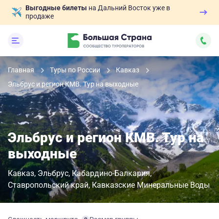
Выгодные билеты
на Дальний Восток уже в
продаже
Главная
Туры по России
Кавказ
Эльбрус и регион КМВ. Тур на выходные
Эльбрус и регион КМВ. Тур на
выходные
Кавказ
Эльбрус
Кабардино-Балкария
Ставропольский край
Кавказские Минеральные Воды