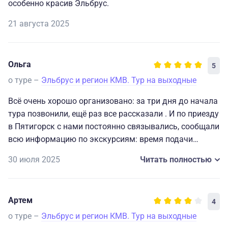
особенно красив Эльбрус.
21 августа 2025
Ольга
5
о туре –
Эльбрус и регион КМВ. Тур на выходные
Всё очень хорошо организовано: за три дня до начала
тура позвонили, ещё раз все рассказали . И по приезду
в Пятигорск с нами постоянно связывались, сообщали
всю информацию по экскурсиям: время подачи
автобуса, место и номер, а также контакты
30 июля 2025
Читать полностью
экскурсовода. Экскурсии тоже очень интересные.
Жили в гостинице Машук с видом на Эльбрус.
Поездка незабываемая!
Артем
4
о туре –
Эльбрус и регион КМВ. Тур на выходные