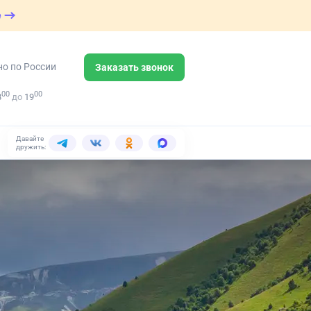
е
но по России
Заказать звонок
00
00
8
до
19
Давайте
дружить: