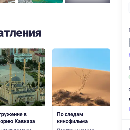
атления
гружение в
По следам
торию Кавказа
кинофильма