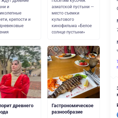
 ждут древние
Посетим кусочек
ни и
азиатской пустыни —
иколепные
место съемки
ети, крепости и
культового
дневековые
кинофильма «Белое
ения
солнце пустыни»
лорит древнего
Гастрономическое
рода
разнообразие