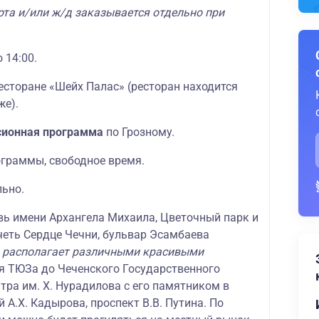
рта и/или ж/д заказывается отдельно при
 14:00.
есторане «Шейх Палас» (ресторан находится
же).
сионная программа
по Грозному.
ограммы, свободное время.
льно.
вь имени Архангела Михаила, Цветочный парк и
четь Сердце Чечни, бульвар Эсамбаева
 располагает различными красивыми
я ТЮЗа до Чеченского Государственного
тра им. Х. Нурадилова с его памятником в
й А.Х. Кадырова, проспект В.В. Путина. По