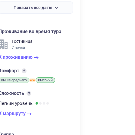
Показать все даты
Проживание во время тура
Гостиница
7 ночей
К проживанию
Комфорт
Выше среднего
Высокий
Сложность
Легкий
уровень
К маршруту
Группа