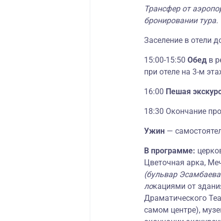
Трансфер от аэропо
бронировании тура.
Заселение в отели до
15:00-15:50
Обед
в р
при отеле на 3-м эта
16:00
Пешая экскур
18:30 Окончание пр
Ужин
— самостояте
В программе:
церко
Цветочная арка, Ме
(бульвар Эсамбаева
ло
кациями от здани
Драматического Теа
самом центре), музе