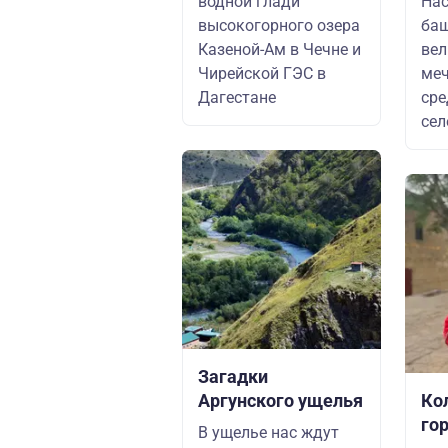
водной глади
Нас
высокогорного озера
баш
Казеной-Ам в Чечне и
вел
Чирейской ГЭС в
меч
Дагестане
сре
сел
Загадки
Аргунского ущелья
Ко
го
В ущелье нас ждут