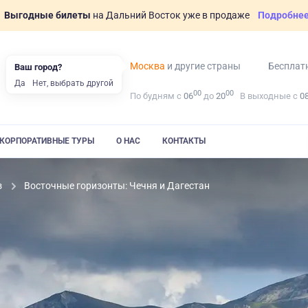
Выгодные билеты
на Дальний Восток уже в продаже
Подробне
Москва
и другие страны
Бесплат
Ваш город?
Да
Нет, выбрать другой
00
00
По будням с
06
до
20
В выходные с
0
КОРПОРАТИВНЫЕ ТУРЫ
О НАС
КОНТАКТЫ
з
Восточные горизонты: Чечня и Дагестан