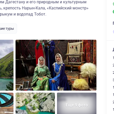
м Дагестану и его природным и культурным
, крепость Нарын-Кала, «Каспийский монстр»
арыкум и водопад Тобот.
ие туры
Еще 9 фото