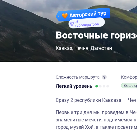
Авторский тур
от
туроператора
Восточные гориз
Кавказ
Чечня
Дагестан
Сложность маршрута
Комфо
Легкий
уровень
Выше с
Сразу 2 республики Кавказа — Чечн
Первые три дня мы проведем в Чеч
знаменитые мечети, поднимемся к
город музей Хой, а также посвяти