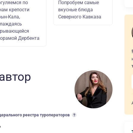
гуляемся по
Попробуем самые
нам крепости
вкусные блюда
ын-Кала,
Северного Кавказа
слаждаясь
крывающейся
орамой Дербента
автор
ерального реестра туроператоров