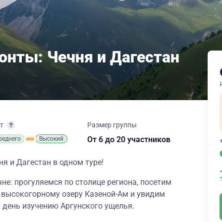
онты: Чечня и Дагестан
рт
Размер группы
От 6
до 20 участников
реднего
Высокий
я и Дагестан в одном туре!
не: прогуляемся по столице региона, посетим
 высокогорному озеру Казеной-Ам и увидим
м день изучению Аргунского ущелья.