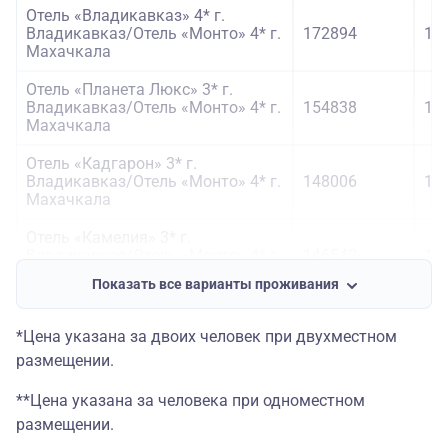
Отель «Владикавказ» 4* г.
Владикавказ/Отель «Монто» 4* г.
172894
17
Махачкала
Отель «Планета Люкс» 3* г.
Владикавказ/Отель «Монто» 4* г.
154838
15
Махачкала
Отель «Кадгарон» 3* г.
Владикавказ/Отель «Монто» 4* г.
148006
14
Махачкала
Отель «Камелия» 3* г.
Владикавказ/Отель «Монто» 4* г.
146542
14
Махачкала
Показать все варианты проживания
Отель «Владикавказ» 4* г.
Владикавказ/Отель «ЖАК» 4* г.
172894
17
*Цена указана за двоих человек при двухместном
Махачкала
размещении.
Отель «Планета Люкс» 3* г.
**Цена указана за человека при одноместном
Владикавказ/Отель «ЖАК» 4* г.
154838
15
Махачкала
размещении.