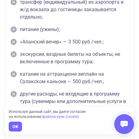
трансфер (индивидуальный) из аэропорта и
ж/д вокзала до гостиницы заказывается
отдельно;
питание (ужины);
«Аланский вечер» — 3 500 руб./чел.;
экскурсии, входные билеты на объекты, не
включенные в программу тура;
катание на аттракционе зиплайн на
Сулакском каньоне — 500 руб./чел.;
другие расходы, не входящие в программу
тура (сувениры или дополнительные услуги в
отеле).
Используя данный сайт, вы даете согласие
на использование
файлов куки (cookie)
Вопрос бронирования Аланского вечера
OK
обсуждается в день заезда с координатором.