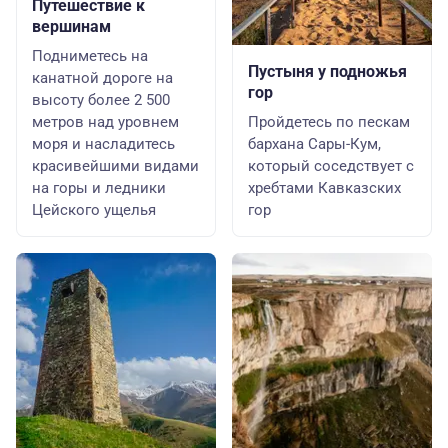
Путешествие к
вершинам
Подниметесь на
Пустыня у подножья
канатной дороге на
гор
высоту более 2 500
метров над уровнем
Пройдетесь по пескам
моря и насладитесь
бархана Сары-Кум,
красивейшими видами
который соседствует с
на горы и ледники
хребтами Кавказских
Цейского ущелья
гор