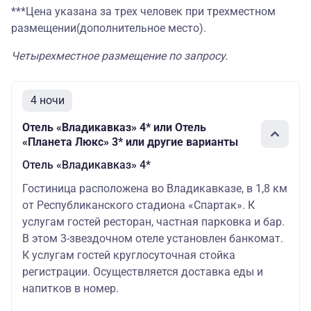
Отель «Кадгарон» 3* г.
***Цена указана за трех человек при трехместном
Владикавказ/Отель «ЖАК» 4* г.
148006
14
размещении(дополнительное место).
Махачкала
Четырехместное размещение по запросу.
Отель «Камелия» 3* г.
Владикавказ/Отель «ЖАК» 4* г.
146542
14
Махачкала
4 ночи
Отель «Владикавказ» 4* или Отель
«Планета Люкс» 3* или другие варианты
Отель «Владикавказ» 4*
Гостиница расположена во Владикавказе, в 1,8 км
от Республиканского стадиона «Спартак». К
услугам гостей ресторан, частная парковка и бар.
В этом 3-звездочном отеле установлен банкомат.
К услугам гостей круглосуточная стойка
регистрации. Осуществляется доставка еды и
напитков в номер.