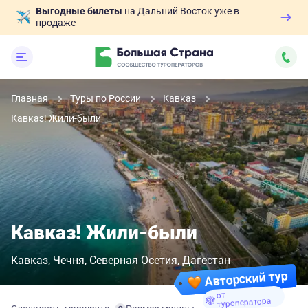
Выгодные билеты
на Дальний Восток уже в
продаже
Главная
Туры по России
Кавказ
Кавказ! Жили-были
Кавказ! Жили-были
Кавказ
Чечня
Северная Осетия
Дагестан
Авторский тур
от
туроператора