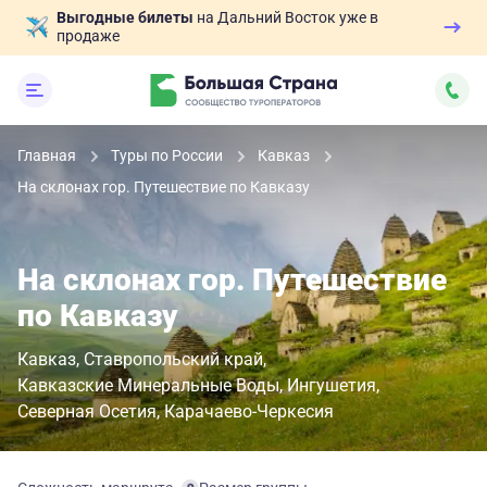
Выгодные билеты
на Дальний Восток уже в
продаже
Главная
Туры по России
Кавказ
На склонах гор. Путешествие по Кавказу
На склонах гор. Путешествие
по Кавказу
Кавказ
Ставропольский край
Кавказские Минеральные Воды
Ингушетия
Северная Осетия
Карачаево-Черкесия