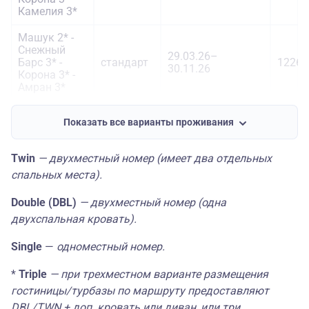
Камелия 3*
Машук 2* -
Снежный
29.03.26–
Барс 3* -
стандарт
12260
30.11.26
Корона 3* -
Амран 3*
Машук 2* -
Показать все варианты проживания
Снежный
Барс 3* -
29.03.26–
стандарт
12260
Корона 3* -
30.11.26
Twin
— двухместный номер (имеет два отдельных
Кадгарон
спальных места).
Отель 3*
Интурист 3* -
Double (DBL)
— двухместный номер (одна
Снежный
двухспальная кровать).
Барс 3* -
29.03.26–
Россия 4* -
стандарт
12935
30.11.26
Single
—
одноместный номер.
Отель
Планета
*
Triple
— при трехместном варианте размещения
Люкс 3*
гостиницы/турбазы по маршруту предоставляют
Интурист 3* -
DBL/TWN + доп. кровать или диван, или три