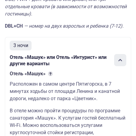
Снежный
отдельные кровати (в зависимости от возможностей
барс 3* -
29.03.26–
Россия 4* -
стандарт
14293
гостиницы).
30.11.26
Гостиница
Владикавказ
DBL+СH
— номер на двух взрослых и ребенка (7-12).
3*
Бештау 3* -
3 ночи
Снежный
барс 3* -
29.03.26–
Отель «Машук» или Отель «Интурист» или
Azimut 4* -
комфорт
15534
30.11.26
Гостиница
другие варианты
Владикавказ
Отель «Машук»
3*
Расположен в самом центре Пятигорска, в 7
минутах ходьбы от площади Ленина и канатной
дороги, недалеко от парка «Цветник».
В отеле можно пройти процедуры по программе
санатория «Машук». К услугам гостей бесплатный
Wi-Fi. Можно воспользоваться услугами
круглосуточной стойки регистрации,