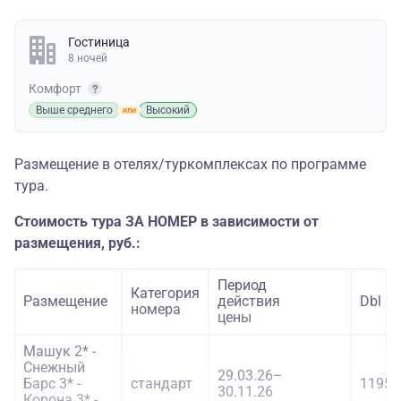
Гостиница
8 ночей
Комфорт
Выше среднего
Высокий
Размещение в отелях/туркомплексах по программе
тура.
Стоимость тура ЗА НОМЕР в зависимости от
размещения, руб.:
Период
Категория
Размещение
действия
Dbl
номера
цены
Машук 2* -
Снежный
29.03.26–
Барс 3* -
стандарт
11950
30.11.26
Корона 3* -