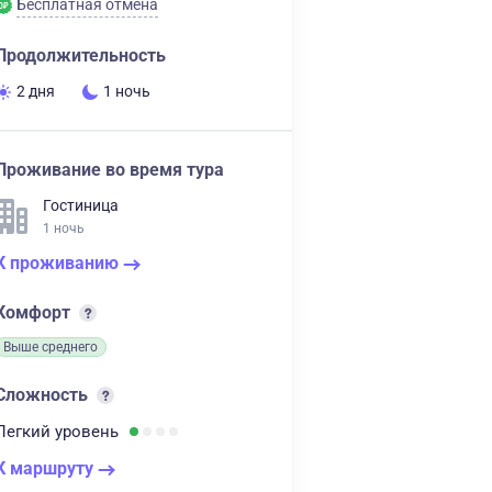
Бесплатная отмена
Продолжительность
2 дня
1 ночь
Проживание во время тура
Гостиница
1 ночь
К проживанию
Комфорт
Выше среднего
Сложность
Легкий
уровень
К маршруту