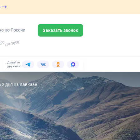
е
но по России
Заказать звонок
00
00
8
до
19
Давайте
дружить:
 2 дня на Кавказе