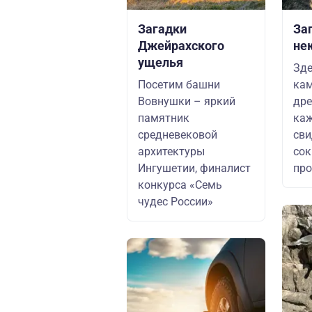
Загадки
За
Джейрахского
не
ущелья
Зд
Посетим башни
кам
Вовнушки – яркий
дре
памятник
каж
средневековой
сви
архитектуры
сок
Ингушетии, финалист
пр
конкурса «Семь
чудес России»