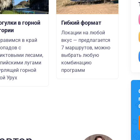
огулки в горной
Гибкий формат
гории
Локации на любой
равимся в край
вкус — предлагается
опадов с
7 маршрутов, можно
иктовыми лесами,
выбрать любую
пийскими лугами
комбинацию
урлящей горной
программ
ой Урух