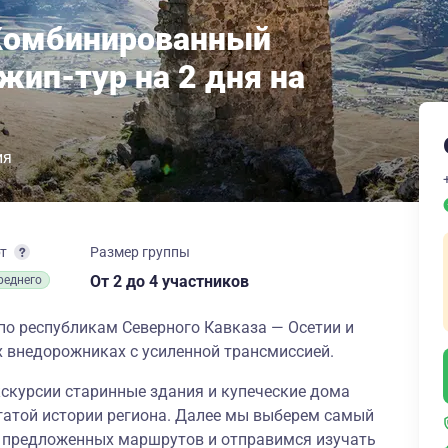
 Комбинированный
жип-тур на 2 дня на
ия
рт
Размер группы
От 2
до 4 участников
реднего
по республикам Северного Кавказа — Осетии и
 внедорожниках с усиленной трансмиссией.
кскурсии старинные здания и купеческие дома
гатой истории региона. Далее мы выберем самый
7 предложенных маршрутов и отправимся изучать