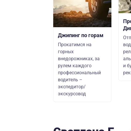
Пр
Ди
Джипинг по горам
Отп
Прокатимся на
вод
горных
рел
внедорожниках, за
аль
рулем каждого
и б
профессиональный
рек
водитель –
экспедитор/
экскурсовод