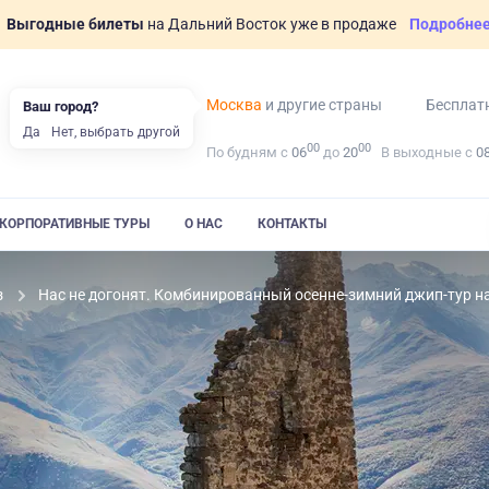
Выгодные билеты
на Дальний Восток уже в продаже
Подробне
Москва
и другие страны
Бесплат
Ваш город?
Да
Нет, выбрать другой
00
00
По будням с
06
до
20
В выходные с
0
КОРПОРАТИВНЫЕ ТУРЫ
О НАС
КОНТАКТЫ
з
Нас не догонят. Комбинированный осенне-зимний джип-тур на