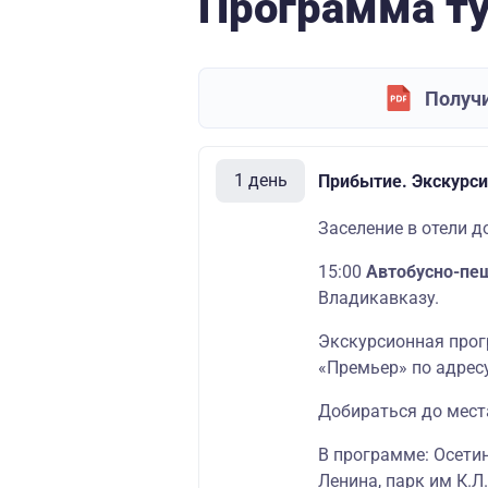
Программа т
Получи
1 день
Прибытие. Экскурси
Заселение в отели до
15:00
Автобусно-пе
Владикавказу.
Экскурсионная прог
«Премьер» по адресу
Добираться до мест
В программе: Осетин
Ленина, парк им К.Л