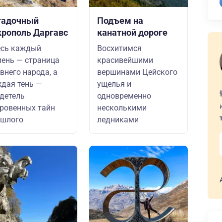
гадочный
Подъем на
крополь Даргавс
канатной дороге
есь каждый
Восхитимся
ень — страница
красивейшими
внего народа, а
вершинами Цейского
дая тень —
ущелья и
детель
одновременно
ровенных тайн
несколькими
ошлого
ледниками