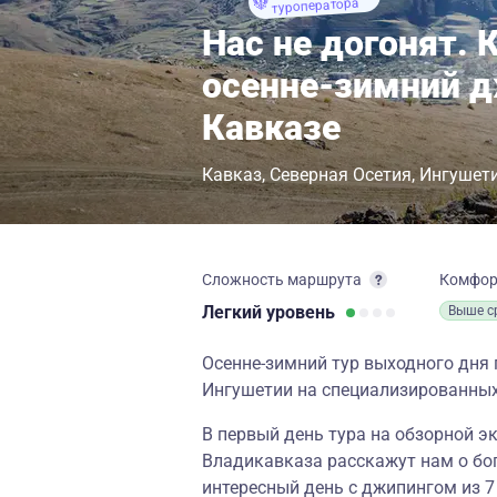
туроператора
Нас не догонят.
осенне-зимний д
Кавказе
Кавказ
Северная Осетия
Ингушет
Сложность маршрута
Комфо
Легкий
уровень
Выше с
Осенне-зимний тур выходного дня 
Ингушетии на специализированных
В первый день тура на обзорной э
Владикавказа расскажут нам о бо
интересный день с джипингом из 