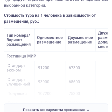
выбранной категории.
Стоимость тура на 1 человека в зависимости от
размещения, руб.:
Двухме
Тип номера/
Одноместное
Двухместное
размещ
Вариант
размещение
размещение
дополн
размещения
место
Гостиница МИР
Стандарт
91200
67300
эконом
Стандарт
93900
68600
улучшенный
Полулюкс
107200
75300
Люкс
116500
79900
Показать все варианты проживания