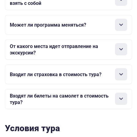
Полулюкс
92600
69300
взять с собой
Люкс
99200
72600
69100
Хостел/Гостиница HoCo
Может ли программа меняться?
Место в
капсульном
От какого места идет отправление на
номере
экскурсии?
Стандарт
89900
66600
Примечание: без завтрака, возможен заказ ланчбоксо
Входит ли страховка в стоимость тура?
Гостиница Б-34
Стандарт
109900
79900
77100
Входят ли билеты на самолет в стоимость
тура?
Джуниор
123200
86600
81500
Сьют
Гостиница VILLA LAZIO
Условия тура
Стандарт
109900
79900
74400