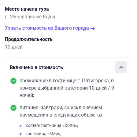
Делюкс
120500
85300
77900
Место начала тура
г. Минеральные Воды
Люкс
136500
93200
83300
Узнать стоимость из Вашего города
Гостиница ОРИЕНТ
Продолжительность
Стандарт
96600
73300
10 дней
Полулюкс
109900
79900
72200
Люкс
123200
86600
76600
Включено в стоимость
Гостиница КРИСТЭЛЛА
проживание в гостинице г. Пятигорска, в
номере выбранной категории 10 дней / 9
Стандарт
136300
89800
ночей;
Стандарнт
138900
91100
"Эксклюзив"
питание: завтраки, за исключением
размещения в следующих объектах:
Полулюкс/
182400
112900
94100
Бизнес Люкс
хостел/гостиница «ХоКо»;
гостиница «Мир»;
Гостиница ДАЛЛАС