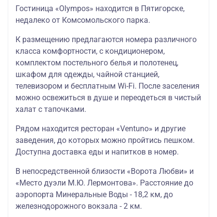
Гостиница «Olympos» находится в Пятигорске,
Гостиница БЕШТАУ
недалеко от Комсомольского парка.
09.01.2026-31.03.2026
К размещению предлагаются номера различного
Стандарт
129800
93200
класса комфортности, с кондиционером,
комплектом постельного белья и полотенец,
Комфорт
143100
99900
94300
шкафом для одежды, чайной станцией,
Люкс / Люкс
телевизором и бесплатным Wi-Fi. После заселения
163100
109900
10100
Бизнес
можно освежиться в душе и переодеться в чистый
халат с тапочками.
Семейный
189700
116500
Рядом находится ресторан «Ventuno» и другие
01.04.2026-27.04.2026; 12.05.2026-30.09.2026
заведения, до которых можно пройтись пешком.
Стандарт
143100
99900
Доступна доставка еды и напитков в номер.
Комфорт
156400
106500
98800
В непосредственной близости «Ворота Любви» и
«Место дуэли М.Ю. Лермонтова». Расстояние до
Люкс / Люкс
176400
116500
10540
аэропорта Минеральные Воды - 18,2 км, до
Бизнес
железнодорожного вокзала - 2 км.
Семейный
189700
123200