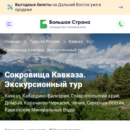
Выгодные билеты
на Дальний Восток уже в
продаже
Главная
Туры по России
Кавказ
Сокровища Кавказа. Экскурсионный тур
Сокровища Кавказа.
Экскурсионный тур
Кавказ
Кабардино-Балкария
Ставропольский край
Домбай
Карачаево-Черкесия
Чечня
Северная Осетия
Кавказские Минеральные Воды