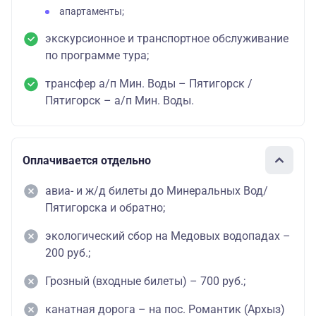
апартаменты;
Стандарт
119800
85300
экскурсионное и транспортное обслуживание
Стандарт
по программе тура;
123800
87300
улучшенный
трансфер а/п Мин. Воды – Пятигорск /
Полулюкс
129200
89900
83000
Пятигорск – а/п Мин. Воды.
Люкс
142500
96600
87500
комфорт
Спа-отель БРИСТОЛЬ
Оплачивается отдельно
11.01.2026-30.04.2026; 11.05.2026-27.12.2026
авиа- и ж/д билеты до Минеральных Вод/
Пятигорска и обратно;
Стандарт
129200
одноместный
экологический сбор на Медовых водопадах –
Стандарт
155800
105900
200 руб.;
01.05.2026 - 10.05.2026
Грозный (входные билеты) – 700 руб.;
Стандарт
канатная дорога – на пос. Романтик (Архыз)
145100