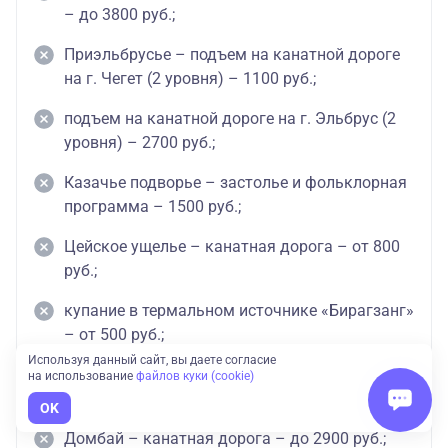
одноместный
– до 3800 руб.;
Стандарт
182400
119200
Приэльбрусье – подъем на канатной дороге
Гостиница ПЯТИГОРСК
на г. Чегет (2 уровня) – 1100 руб.;
Стандарт
подъем на канатной дороге на г. Эльбрус (2
105900
одноместный
уровня) – 2700 руб.;
Стандарт
127200
89900
Казачье подворье – застолье и фольклорная
программа – 1500 руб.;
Полулюкс
139100
95900
Джуниор
Цейское ущелье – канатная дорога – от 800
141800
97200
Сьют
руб.;
Люкс 2х
купание в термальном источнике «Бирагзанг»
145800
99200
комнатный
– от 500 руб.;
АПАРТАМЕНТЫ
Используя данный сайт, вы даете согласие
термальные источники «Жемчужина
на использование
файлов куки (cookie)
Стандарт
96600
70000
65500
Кавказа» (купание 1,5 часа – 750 рублей);
OK
Примечание: без завтрака, есть собственная кухня. В
Домбай – канатная дорога – до 2900 руб.;