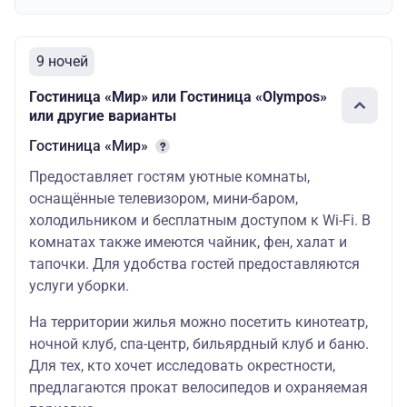
Примечание: без завтрака, возможен заказ ланчбоксо
Гостиница ОЛИМПОС
9 ночей
Стандарт
143100
99900
Гостиница «Мир» или Гостиница «Olympos»
Джуниор
156400
106500
или другие варианты
сьют
Гостиница «Мир»
Конгресс-отель ИНТУРИСТ
Предоставляет гостям уютные комнаты,
10.03.2026 - 31.03.2026; 01.10.2026 - 25.12.2026
оснащённые телевизором, мини-баром,
холодильником и бесплатным доступом к Wi-Fi. В
Стандарт
117200
одноместный
комнатах также имеются чайник, фен, халат и
тапочки. Для удобства гостей предоставляются
Стандарт
121200
87900
услуги уборки.
двухместный
На территории жилья можно посетить кинотеатр,
Джуниор
137100
95900
86600
сюит
ночной клуб, спа-центр, бильярдный клуб и баню.
Для тех, кто хочет исследовать окрестности,
Джуниор
предлагаются прокат велосипедов и охраняемая
сюит
157800
106200
93500