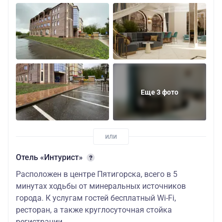
28.04.2026-11.05.2026
Стандарт
149800
103200
Комфорт
163100
109900
10100
Люкс / Люкс
183000
119800
10760
Бизнес
Еще 3 фото
Семейный
196300
126500
Примечание: Дети до 6-ти лет проживают бесплатно. Д
экскурсионное обслуживание детей до 6 лет - рассчи
Гостиница МАШУК
Отель «Интурист»
10.01.2026 - 26.03.2026; 04.11.2026 - 29.12.2026
Расположен в центре Пятигорска, всего в 5
Эконом
97200
77900
78600
минутах ходьбы от минеральных источников
города. К услугам гостей бесплатный Wi-Fi,
Стандарт
106500
84600
83000
ресторан, а также круглосуточная стойка
Комфорт 2-х
регистрации.