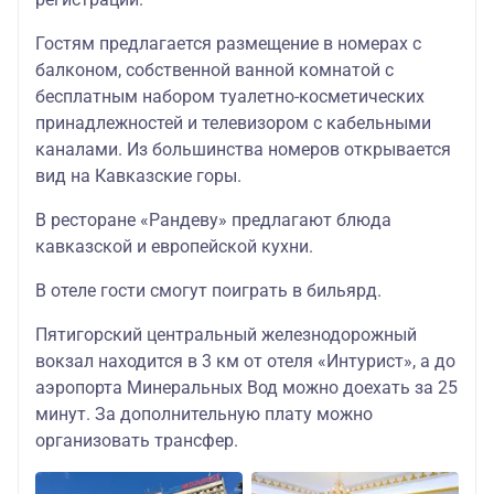
155800
104500
комнатный
Гостям предлагается размещение в номерах с
Семейный 3-
балконом, собственной ванной комнатой с
190300
121800
х комнатный
бесплатным набором туалетно-косметических
05.04.2026 - 28.04.2026; 12.05.2026 - 09.06.2025; 15.06.
принадлежностей и телевизором с кабельными
каналами. Из большинства номеров открывается
Эконом
111900
87300
84800
вид на Кавказские горы.
Стандарт
117200
91200
87500
В ресторане «Рандеву» предлагают блюда
кавказской и европейской кухни.
Комфорт 2-х
186300
119800
комнатный
В отеле гости смогут поиграть в бильярд.
Семейный 3-
231600
142500
х комнатный
Пятигорский центральный железнодорожный
вокзал находится в 3 км от отеля «Интурист», а до
27.03.2026 - 04.04.2026; 29.04.2026 - 11.05.2026; 10.06.
аэропорта Минеральных Вод можно доехать за 25
Эконом
117200
92600
88400
минут. За дополнительную плату можно
организовать трансфер.
Стандарт
129200
96600
91000