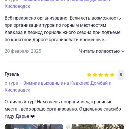
Кисловодск
Всё прекрасно организовано. Если есть возможность
при организации туров по горным местностям
Кавказа в период горнолыжного сезона при подъёме
по канатной дороге организовать временные
интервалы для органиванных групп для посадки.
20 февраля 2025
Читать полностью
Чтобы не получалось,что в приоритете горнолыжники
и сноубордисты. А в такие тур ездят и возрастные
люди, которые просто , в силу своих физических
Гузель
5
возможностей, долгое время остаются в конце
очереди, позади спортивных молодых людей
о туре –
Зимние выходные на Кавказе: Домбай и
Кисловодск
Отличный тур! Нам очень понравилось, красивые
места , все хорошо организовано. Отдельное спасибо
гиду Дарье ❤️