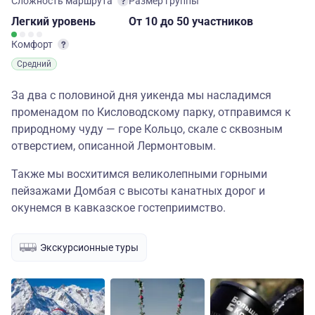
Сложность маршрута
Размер группы
Легкий
уровень
От 10
до 50 участников
Комфорт
Средний
За два с половиной дня уикенда мы насладимся
променадом по Кисловодскому парку, отправимся к
природному чуду — горе Кольцо, скале с сквозным
отверстием, описанной Лермонтовым.
Также мы восхитимся великолепными горными
пейзажами Домбая с высоты канатных дорог и
окунемся в кавказское гостеприимство.
Экскурсионные туры