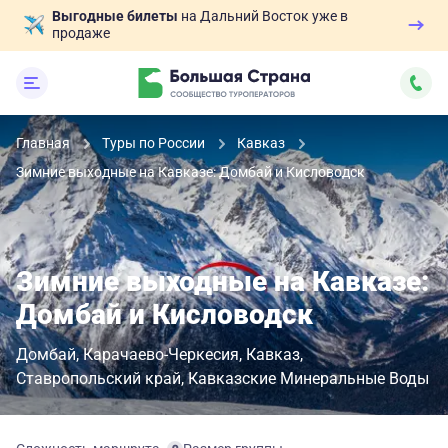
Выгодные билеты
на Дальний Восток уже в
продаже
Главная
Туры по России
Кавказ
Зимние выходные на Кавказе: Домбай и Кисловодск
Зимние выходные на Кавказе:
Домбай и Кисловодск
Домбай
Карачаево-Черкесия
Кавказ
Ставропольский край
Кавказские Минеральные Воды