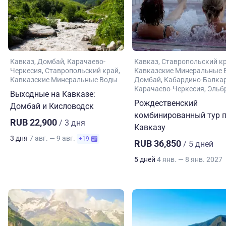
Кавказ
Домбай
Карачаево-
Кавказ
Ставропольский к
Черкесия
Ставропольский край
Кавказские Минеральные 
Кавказские Минеральные Воды
Домбай
Кабардино-Балка
Карачаево-Черкесия
Эльб
Выходные на Кавказе:
Рождественский
Домбай и Кисловодск
комбинированный тур 
RUB 22,900
/ 3 дня
Кавказу
3 дня
7 авг. — 9 авг.
+19
RUB 36,850
/ 5 дней
5 дней
4 янв. — 8 янв. 2027