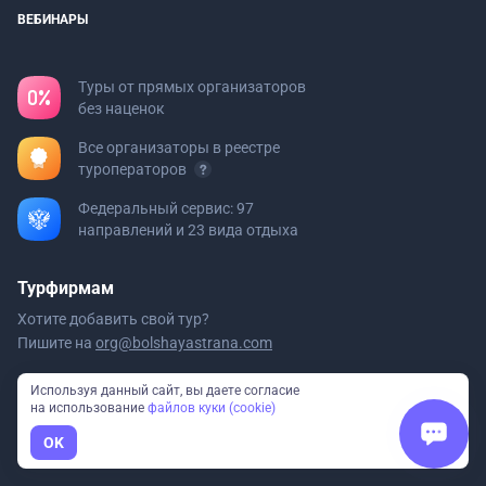
ВЕБИНАРЫ
Туры от прямых организаторов
без наценок
Все организаторы в реестре
туроператоров
Федеральный сервис: 97
направлений и 23 вида отдыха
Турфирмам
Хотите добавить свой тур?
Пишите на
org@bolshayastrana.com
Используя данный сайт, вы даете согласие
Мы в реестре туроператоров
на использование
файлов куки (cookie)
ООО «Большая Страна» РТО 020723
OK