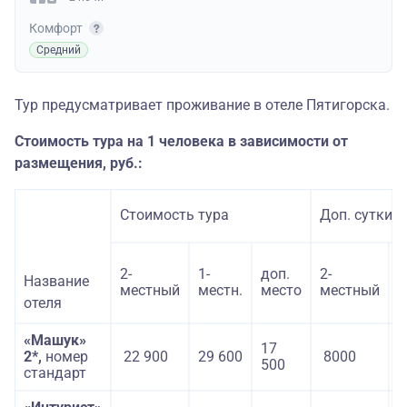
Комфорт
Средний
Тур предусматривает проживание в отеле Пятигорска.
Стоимость тура на 1 человека в зависимости от
размещения, руб.:
Стоимость тура
Доп. сутки з
2-
1-
доп.
2-
1
Название
местный
местн.
место
местный
м
отеля
«Машук»
17
2*,
номер
22 900
29 600
8000
6
500
стандарт