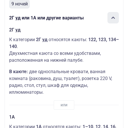
9 ночей
2Г уд или 1А или другие варианты
2Г уд
К категории
2Г уд
относятся каюты:
122, 123, 134–
140
.
Двухместная каюта со всеми удобствами,
расположенная на нижней палубе.
В каюте:
две односпальные кровати, ванная
комната (раковина, душ, туалет), розетка 220 V,
радио, стол, стул, шкаф для одежды,
иллюминаторы.
1А
К категории
1А
относятся каюты:
1–10, 12, 14, 16,