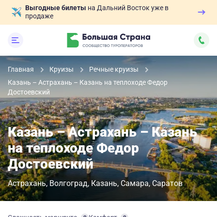
Выгодные билеты
на Дальний Восток уже в
продаже
Главная
Круизы
Речные круизы
Казань – Астрахань – Казань на теплоходе Федор
Достоевский
Казань – Астрахань – Казань
на теплоходе Федор
Достоевский
Астрахань
Волгоград
Казань
Самара
Саратов