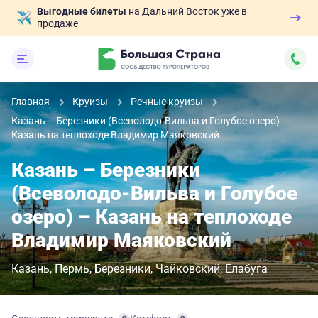
Выгодные билеты
на Дальний Восток уже в
продаже
Главная
Круизы
Речные круизы
Казань – Березники (Всеволодо-Вильва и Голубое озеро) –
Казань на теплоходе Владимир Маяковский
Казань – Березники
(Всеволодо-Вильва и Голубое
озеро) – Казань на теплоходе
Владимир Маяковский
Казань
Пермь
Березники
Чайковский
Елабуга