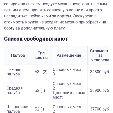
солярии на свежем воздухе можно позагорать ясным
летним днем, принять солнечную ванну или просто
насладиться пейзажами за бортом. Экскурсии в
стоимость круиза не входят, их можно приобрести на
борту за дополнительную плату.
Список свободных кают
Стоимость
Тип
Палуба
Размещение
за
каюты
человека
Нижняя
Основных мест:
А3н (2)
34800 руб.
палуба
3
Основных мест:
Средняя
2
Б2 (II)
36900 руб.
палуба
Дополнительных
мест: 1
Шлюпочная
Основных мест:
Б2 (I)
37700 руб.
палуба
2