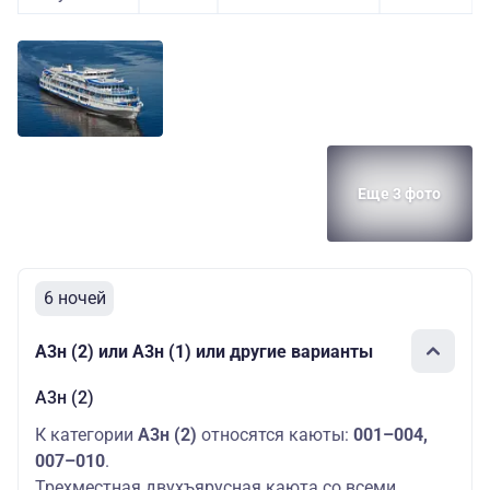
Еще 3 фото
6 ночей
А3н (2) или А3н (1) или другие варианты
А3н (2)
К категории
А3н (2)
относятся каюты:
001–004,
007–010
.
Трехместная двухъярусная каюта со всеми