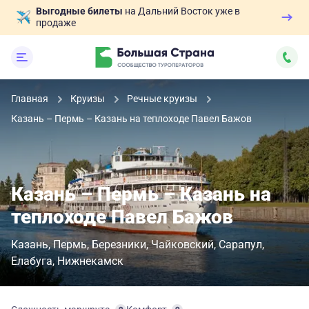
Выгодные билеты
на Дальний Восток уже в
продаже
Главная
Круизы
Речные круизы
Казань – Пермь – Казань на теплоходе Павел Бажов
Казань – Пермь – Казань на
теплоходе Павел Бажов
Казань
Пермь
Березники
Чайковский
Сарапул
Елабуга
Нижнекамск