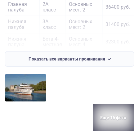
Главная
2А
Основных
36400 руб.
палуба
класс
мест: 2
Нижняя
3А
Основных
31400 руб.
палуба
класс
мест: 2
Нижняя
Бета 4-
Основных
32300 руб.
палуба
местная
мест: 4
Средняя
Основных
Омега
46300 руб.
Показать все варианты проживания
палуба
мест: 2
Шлюпочная
Сигма 1-
Основных
54000 руб.
палуба
местная
мест: 1
Еще 16 фото