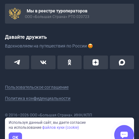
Мы в реестре туроператоров
ООО «Большая Страна» РТО 020723
Давайте дружить
Вдохновляем на путешествия
по России
Пользовательское соглашение
Политика конфиденциальности
© 2016—2026 ООО «Большая Страна». ИНН/КПП
5908078160/590801001 ОГРН 1185958020533
Используя данный сайт, вы даете согласие
Номер в реестре Роскомнадзора № 59-18-006319 (Приказ № 321 от
на использование
файлов куки (cookie)
11.10.2018)
Полное или частичное копирование изображений и текстов возможно
OK