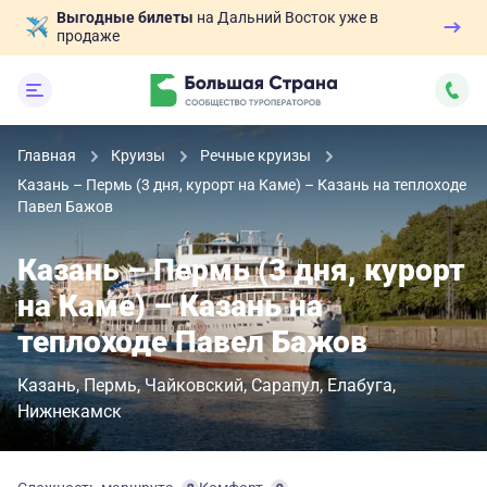
Выгодные билеты
на Дальний Восток уже в
продаже
Главная
Круизы
Речные круизы
Казань – Пермь (3 дня, курорт на Каме) – Казань на теплоходе
Павел Бажов
Казань – Пермь (3 дня, курорт
на Каме) – Казань на
теплоходе Павел Бажов
Казань
Пермь
Чайковский
Сарапул
Елабуга
Нижнекамск