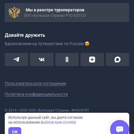
Мы в реестре туроператоров
ООО «Большая Страна» РТО 020723
Давайте дружить
Вдохновляем на путешествия
по России
Пользовательское соглашение
Политика конфиденциальности
© 2016—2026 ООО «Большая Страна». ИНН/КПП
5908078160/590801001 ОГРН 1185958020533
Используя данный сайт, вы даете согласие
Номер в реестре Роскомнадзора № 59-18-006319 (Приказ № 321 от
на использование
файлов куки (cookie)
11.10.2018)
Полное или частичное копирование изображений и текстов возможно
OK