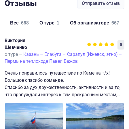
Отзывы
Отправить отзыв
Все
668
о туре
1
об организаторе
667
Виктория
5
Шевченко
о туре –
Казань – Елабуга – Сарапул (Ижевск, этно) –
Пермь на теплоходе Павел Бажов
Очень понравилось путешествие по Каме на т/х!
Большое спасибо команде.
Спасибо за дух дружественности, активности и за то,
что пробуждали интерес к тем прекрасным местам,
мимо которых плыли. Жаль, что путь был недолгим.
Мы путешествовали на т/х "Павел Бажов" только 4
дня от Казани до Перми, но за это время успели
погрузиться во всю красоту, которую увидели за