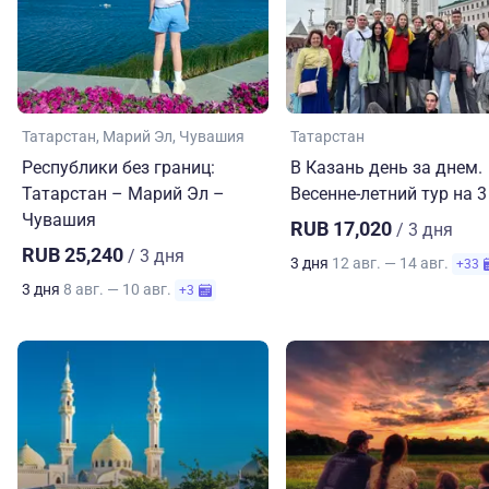
Татарстан
Марий Эл
Чувашия
Татарстан
Республики без границ:
В Казань день за днем.
Татарстан – Марий Эл –
Весенне-летний тур на 3
Чувашия
RUB 17,020
/ 3 дня
RUB 25,240
/ 3 дня
3 дня
12 авг. — 14 авг.
+33
3 дня
8 авг. — 10 авг.
+3