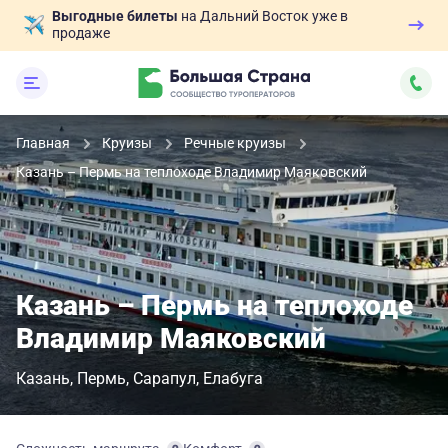
Выгодные билеты
на Дальний Восток уже в
продаже
Главная
Круизы
Речные круизы
Казань – Пермь на теплоходе Владимир Маяковский
Казань – Пермь на теплоходе
Владимир Маяковский
Казань
Пермь
Сарапул
Елабуга