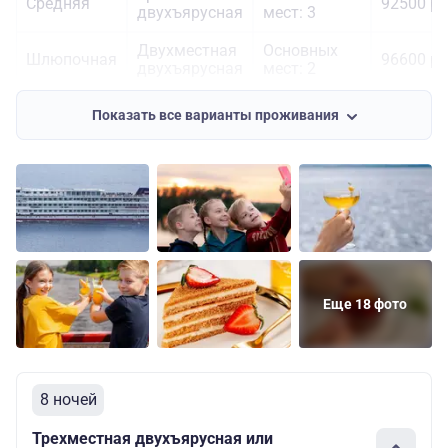
Средняя
92500 ру
двухъярусная
мест: 3
Двухместная
Основных
Шлюпочная
96600 ру
двухъярусная
мест: 2
Двухместная
Основных
110900
Шлюпочная
Показать все варианты проживания
одноярусная
мест: 2
руб.
Еще 18 фото
8 ночей
Трехместная двухъярусная или