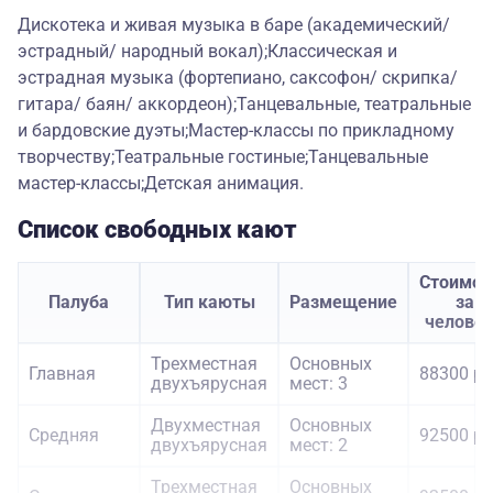
Дискотека и живая музыка в баре (академический/
эстрадный/ народный вокал);Классическая и
эстрадная музыка (фортепиано, саксофон/ скрипка/
гитара/ баян/ аккордеон);Танцевальные, театральные
и бардовские дуэты;Мастер-классы по прикладному
творчеству;Театральные гостиные;Танцевальные
мастер-классы;Детская анимация.
Список свободных кают
Стоимос
Палуба
Тип каюты
Размещение
за
челове
Трехместная
Основных
Главная
88300 ру
двухъярусная
мест: 3
Двухместная
Основных
Средняя
92500 ру
двухъярусная
мест: 2
Трехместная
Основных