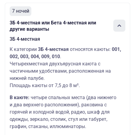
7 ночей
3Б 4-местная или Бета 4-местная или
другие варианты
3Б 4-местная
К категории
3Б 4-местная
относятся каюты:
001,
002, 003, 004, 009, 010
.
Четырехместная двухъярусная каюта с
частичными удобствами, расположенная на
нижней палубе.
Площадь каюты от 7,5 до 8 м².
В каюте:
четыре спальных места (два нижнего
и два верхнего расположения), раковина с
горячей и холодной водой, радио, шкаф для
одежды, зеркало, столик, стул или табурет,
графин, стаканы, иллюминаторы.