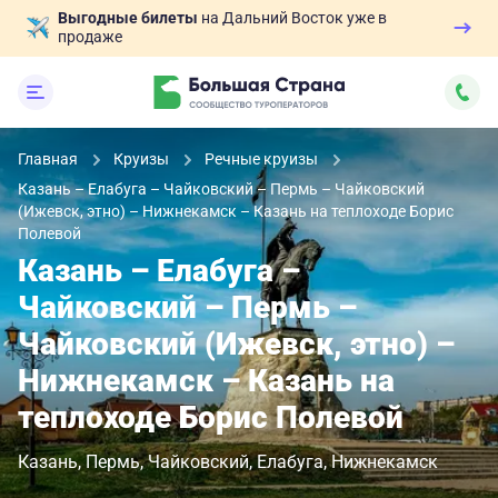
Выгодные билеты
на Дальний Восток уже в
продаже
Главная
Круизы
Речные круизы
Казань – Елабуга – Чайковский – Пермь – Чайковский
(Ижевск, этно) – Нижнекамск – Казань на теплоходе Борис
Полевой
Казань – Елабуга –
Чайковский – Пермь –
Чайковский (Ижевск, этно) –
Нижнекамск – Казань на
теплоходе Борис Полевой
Казань
Пермь
Чайковский
Елабуга
Нижнекамск