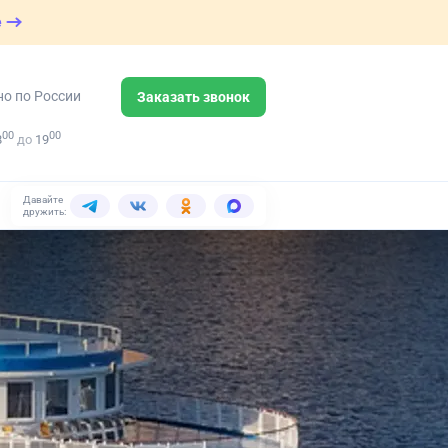
е
но по России
Заказать звонок
00
00
8
до
19
Давайте
дружить: