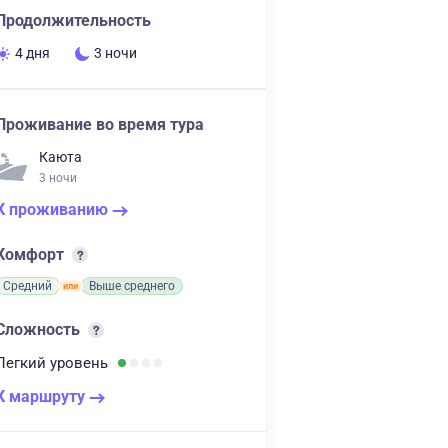
Продолжительность
4 дня
3 ночи
Проживание во время тура
Каюта
3 ночи
К проживанию
Комфорт
Средний
Выше среднего
Сложность
Легкий
уровень
К маршруту