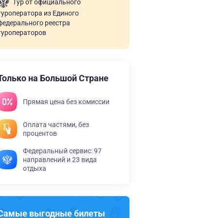
Тур от официального
туроператора из Единого
федерального реестра
туроператоров
Только на Большой Стране
Прямая цена без комиссии
Оплата частями, без
процентов
Федеральный сервис: 97
направлений и 23 вида
отдыха
Самые выгодные билеты