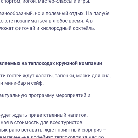
спортом, йогой, мастер-классы и игры.
разнообразный, но и полезный отдых. На палубе
ожете позаниматься в любое время. А в
дложат фиточай и кислородный коктейль.
авляемых на теплоходах круизной компании
 гостей ждут халаты, тапочки, маски для сна,
и мини-бар и сейф.
 актуальную программу мероприятий и
 будет ждать приветственный напиток.
ная в стоимость для всех туристов.
ривык рано вставать, ждет приятный сюрприз –
и печенье в кофейнях теплоходов за час до