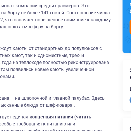
сионат компании средних размеров. Это
а борту не более 141 гостей. Соотношение числа
1:2, что означает повышенное внимание к каждому
машнюю атмосферу на борту.
ждут каюты от стандартных до полулюксов с
ных кают, так и одноместные, трех- и
 года на теплоходе полностью реконструирована
 там появились новые каюты увеличенной
онами.
орана – на шлюпочной и главной палубах. Здесь
 изысканные блюда от шеф-повара
.
ствует единая
концепция питания (читать
 особые требования к питанию или
е продукты, сообщите об этом менеджеру при