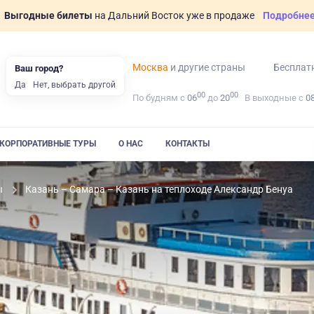
Выгодные билеты
на Дальний Восток уже в продаже
Подробне
Москва
и другие страны
Бесплат
Ваш город?
Да
Нет, выбрать другой
00
00
По будням с
06
до
20
В выходные с
0
КОРПОРАТИВНЫЕ ТУРЫ
О НАС
КОНТАКТЫ
ы
Казань – Самара – Казань на теплоходе Александр Бенуа