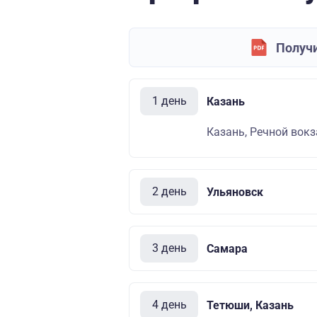
Получи
1 день
Казань
Казань, Речной вокза
2 день
Ульяновск
3 день
Самара
4 день
Тетюши, Казань