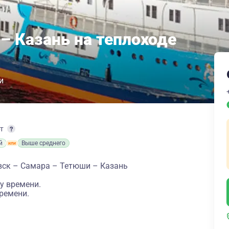
– Казань на теплоходе
и
рт
й
Выше среднего
вск – Самара – Тетюши – Казань
у времени.
ремени.