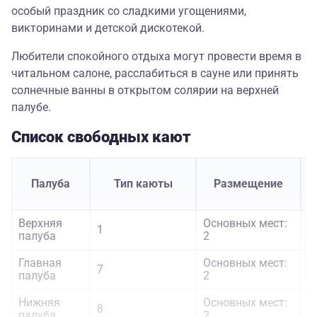
особый праздник со сладкими угощениями,
викторинами и детской дискотекой.
Любители спокойного отдыха могут провести время в
читальном салоне, расслабиться в сауне или принять
солнечные ванны в открытом солярии на верхней
палубе.
Список свободных кают
С
Палуба
Тип каюты
Размещение
Верхняя
Основных мест:
1
5
палуба
2
Главная
Основных мест:
7
4
палуба
2
Нижняя
Основных мест:
8
4
палуба
2