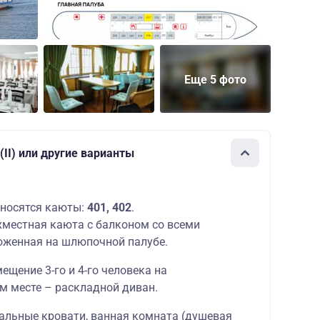
Еще 5 фото
II) или другие варианты
носятся каюты:
401, 402
.
местная каюта с балконом со всеми
оженная на шлюпочной палубе.
щение 3-го и 4-го человека на
м месте – раскладной диван.
альные кровати, ванная комната (душевая