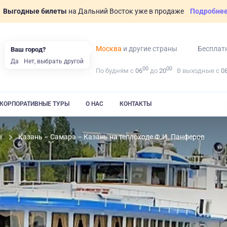
Выгодные билеты
на Дальний Восток уже в продаже
Подробне
Москва
и другие страны
Бесплат
Ваш город?
Да
Нет, выбрать другой
00
00
По будням с
06
до
20
В выходные с
0
КОРПОРАТИВНЫЕ ТУРЫ
О НАС
КОНТАКТЫ
ы
Казань – Самара – Казань на теплоходе Ф.И. Панферов