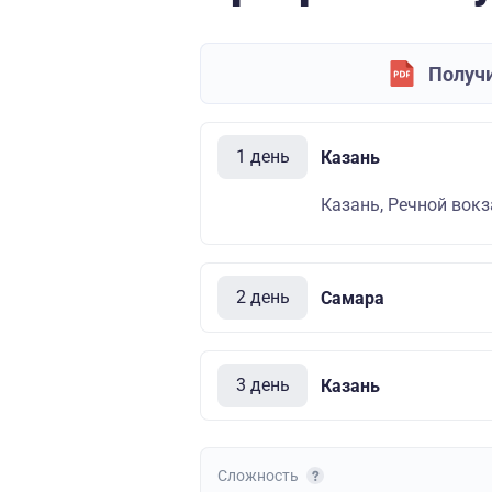
Получи
1 день
Казань
Казань, Речной вокза
2 день
Самара
3 день
Казань
Сложность