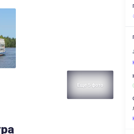
Еще 5 фото
ура