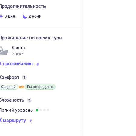
Продолжительность
3 дня
2 ночи
Проживание во время тура
Каюта
2 ночи
К проживанию
Комфорт
Средний
Выше среднего
Сложность
Легкий
уровень
К маршруту