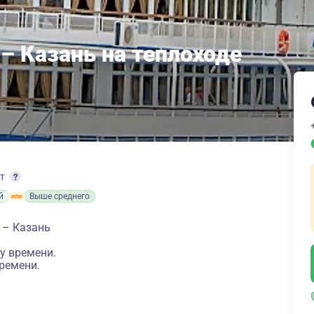
– Казань на теплоходе
рт
й
Выше среднего
 – Казань
у времени.
ремени.