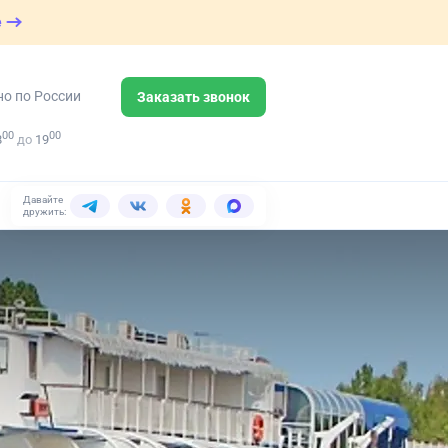
е
но по России
Заказать звонок
00
00
8
до
19
Давайте
дружить: