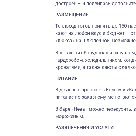
достроен
–
и появилась дополните
РАЗМЕЩЕНИЕ
Теплоход готов принять до 150 па
кают на любой вкус и бюджет – о
«люкса» на шлюпочной. Возможное
Все каюты оборудованы санузлом,
гардеробом, холодильником, конд
кроватями, а также каюты с балко
ПИТАНИЕ
В двух ресторанах
–
«
Волга
»
и
«
Ка
питание по заказному меню, вкл
В баре
«
Нева
»
можно перекусить, 
мороженым.
РАЗВЛЕЧЕНИЯ И УСЛУГИ