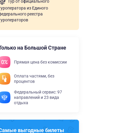
Тур от официального
туроператора из Единого
федерального реестра
туроператоров
Только на Большой Стране
Прямая цена без комиссии
Оплата частями, без
процентов
Федеральный сервис: 97
направлений и 23 вида
отдыха
Самые выгодные билеты