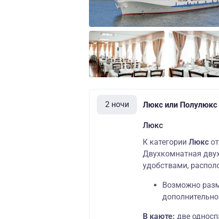
2 ночи
Люкс или Полулюкс (
Люкс
К категории
Люкс
от
Двухкомнатная двух
удобствами, распол
Возможно разме
дополнительно
В каюте:
две односп